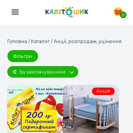
ПОШУК ТОВАРІВ:
0
Головна
/
Каталог
/ Акції, розпродаж, уцінення
Фільтри
За замовчуванням
Акція