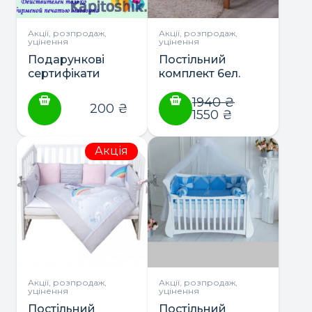
Акції, розпродаж,
Акції, розпродаж,
уцінення
уцінення
Подарункові
Постільний
сертифікати
комплект 6ел.
“Point” ТМ Baby
Veres
1940
₴
200
₴
1550
₴
Акція
Акції, розпродаж,
Акції, розпродаж,
уцінення
уцінення
Постільний
Постільний