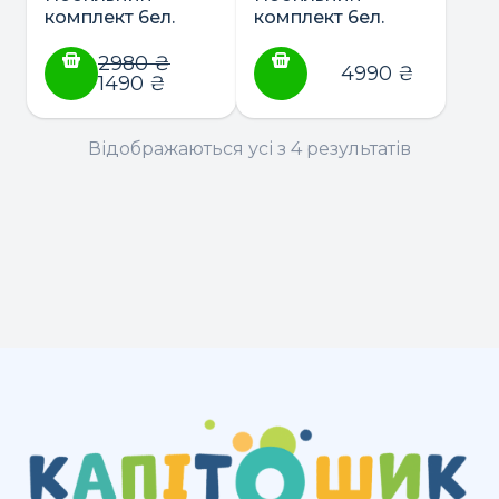
комплект 6ел.
комплект 6ел.
“Unicorn love” ТМ
“Angel wings” ТМ
Baby Veres
2980
₴
Baby Veres
4990
₴
1490
₴
Відображаються усі з 4 результатів