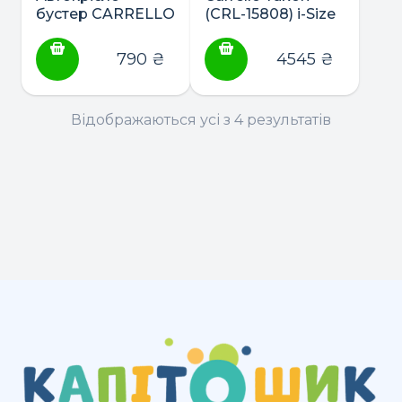
бустер CARRELLO
(CRL-15808) i-Size
Plus CRL-16007
76-150см ISOFIX
автокрісло гр.
790
₴
4545
₴
1/2/3 з
нахилом+підсклянник
Відображаються усі з 4 результатів