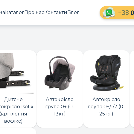
+38
0
на
Каталог
Про нас
Контакти
Блог
Дитяче
Автокрісло
Автокрісло
токрісло Isofix
група 0+ (0-
група 0+/1/2 (0-
(кріплення
13кг)
25 кг)
ізофікс)