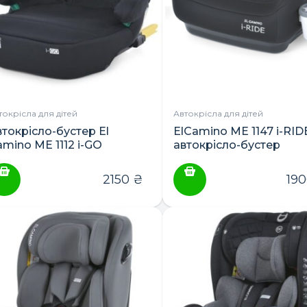
токрісла для дітей
Автокрісла для дітей
втокрісло-бустер El
ElCamino ME 1147 i-RID
amino ME 1112 i-GO
автокрісло-бустер
2150
₴
19
ПОШУК ТОВАРІВ: