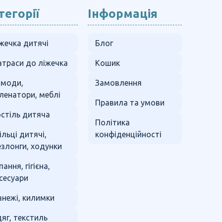
тегорії
Інформація
жечка дитячі
Блог
траси до ліжечка
Кошик
омоди,
Замовлення
ленатори, меблі
Правила та умови
стіль дитяча
Політика
ільці дитячі,
конфіденційності
злонги, ходунки
пання, гігієна,
сесуари
нежі, килимки
яг, текстиль