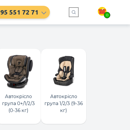
95 551 72 71
0
Автокрісло
Автокрісло
група 0+/1/2/3
група 1/2/3 (9-36
(0-36 кг)
кг)