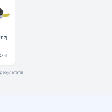
117)
00
₴
результатів