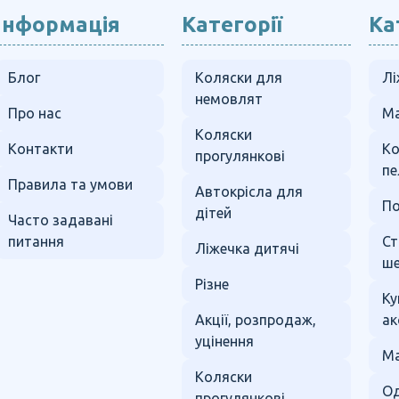
Інформація
Категорії
Ка
Блог
Коляски для
Лі
немовлят
Про нас
Ма
Коляски
Контакти
К
прогулянкові
пе
Правила та умови
Автокрісла для
По
дітей
Часто задавані
питання
Ст
Ліжечка дитячі
ше
Різне
Ку
Акції, розпродаж,
ак
уцінення
Ма
Коляски
Од
прогулянкові