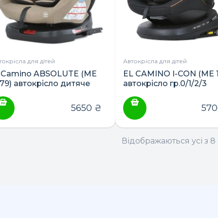
токрісла для дітей
Автокрісла для дітей
l Camino ABSOLUTE (ME
EL CAMINO I-CON (ME 1
079) автокрісло дитяче
автокрісло гр.0/1/2/3
.0/1/2/3
5650
₴
57
Відображаються усі з 8 