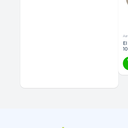
Ав
E
1
гр