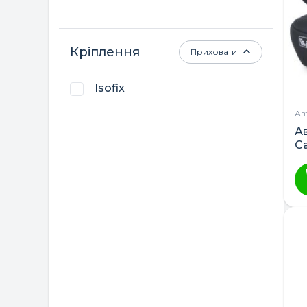
Кріплення
Приховати
Isofix
Ав
А
C