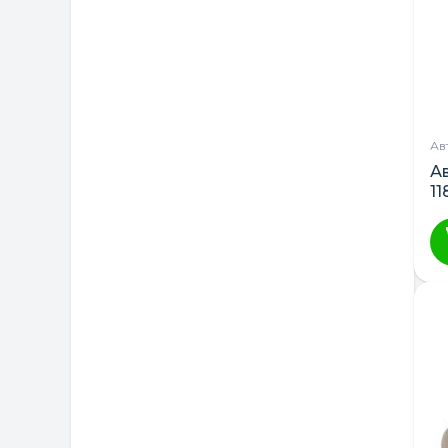
Ав
А
11