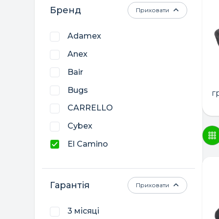
Бренд
Приховати
Adamex
Anex
Bair
Bugs
г
CARRELLO
Cybex
El Camino
Lorelli
Nania
Гарантія
Приховати
Twins
3 місяці
Weldon