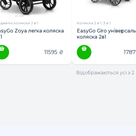
джетні коляски 2 в 1
Коляска 2 в 1, 3 в 1
asyGo Zoya легка коляска
EasyGo Giro універсал
1
коляска 2в1
11595
₴
178
ПОШУК ТОВАРІВ:
Відображаються усі з 2 