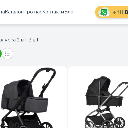
+38
0
на
Каталог
Про нас
Контакти
Блог
оляска 2 в 1, 3 в 1