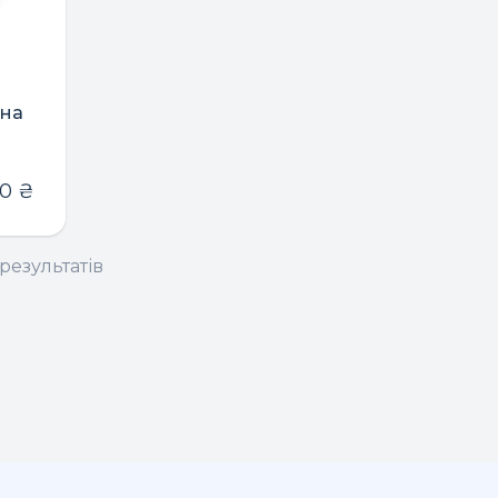
ьна
70
₴
результатів