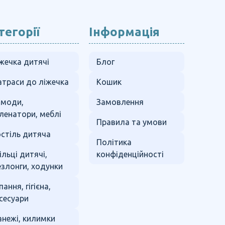
тегорії
Інформація
жечка дитячі
Блог
траси до ліжечка
Кошик
омоди,
Замовлення
ленатори, меблі
Правила та умови
стіль дитяча
Політика
ільці дитячі,
конфіденційності
злонги, ходунки
пання, гігієна,
сесуари
нежі, килимки