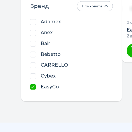
Бренд
Приховати
Adamex
Бю
E
Anex
2в
Bair
Bebetto
CARRELLO
Cybex
EasyGo
El Camino
ibebe
Junama
Roan