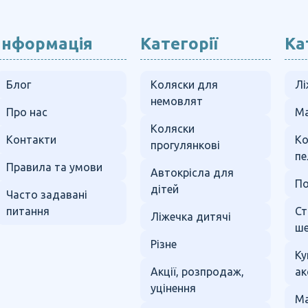
Інформація
Категорії
Ка
Блог
Коляски для
Лі
немовлят
Про нас
Ма
Коляски
Контакти
К
прогулянкові
пе
Правила та умови
Автокрісла для
По
дітей
Часто задавані
питання
Ст
Ліжечка дитячі
ше
Різне
Ку
Акції, розпродаж,
ак
уцінення
Ма