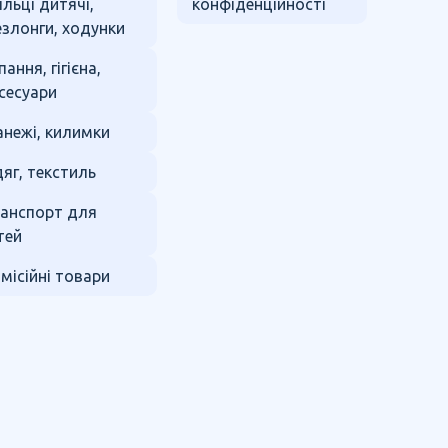
ільці дитячі,
конфіденційності
злонги, ходунки
пання, гігієна,
сесуари
нежі, килимки
яг, текстиль
анспорт для
тей
місійні товари