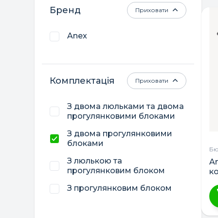
Бренд
Приховати
Anex
Комплектація
Приховати
З двома люльками та двома
прогулянковими блоками
З двома прогулянковими
блоками
Бю
З люлькою та
A
прогулянковим блоком
к
дв
З прогулянковим блоком
Ц