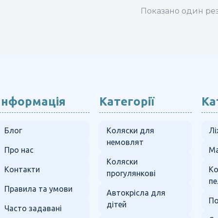
овар
Показано один рез
ає
лька
ріантів.
араметри
ожна
ибрати
а
Інформація
Категорії
Ка
орінці
овару
Блог
Коляски для
Лі
немовлят
Про нас
Ма
Коляски
Контакти
К
прогулянкові
пе
Правила та умови
Автокрісла для
По
дітей
Часто задавані