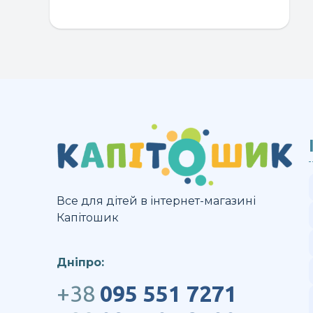
т
м
кі
ва
П
м
в
н
ст
т
Все для дітей в інтернет-магазині
Капітошик
Дніпро:
+38
095 551 7271