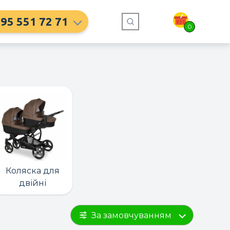
95 551 72 71
0
Коляска для
двійні
За замовчуванням