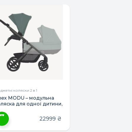
ПОШУК ТОВАРІВ:
джетні коляски 2 в 1
nex MODU – модульна
оляска для одної дитини,
ійні чи дітей різного віку
22999
₴
ей