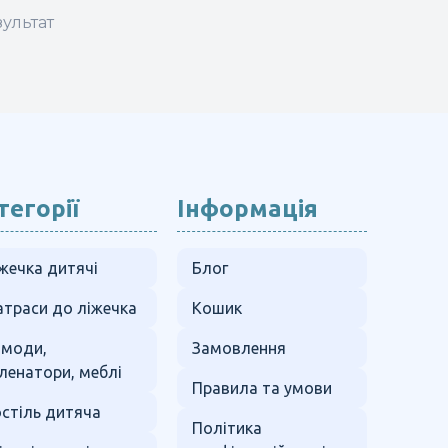
ультат
тегорії
Інформація
жечка дитячі
Блог
траси до ліжечка
Кошик
омоди,
Замовлення
ленатори, меблі
Правила та умови
стіль дитяча
Політика