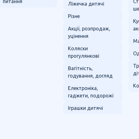
питання
Ст
Ліжечка дитячі
ше
Різне
Ку
Акції, розпродаж,
ак
уцінення
Ма
Коляски
Од
прогулянкові
Тр
Вагітність,
ді
годування, догляд
Ко
Електроніка,
гаджети, подорожі
Іграшки дитячі