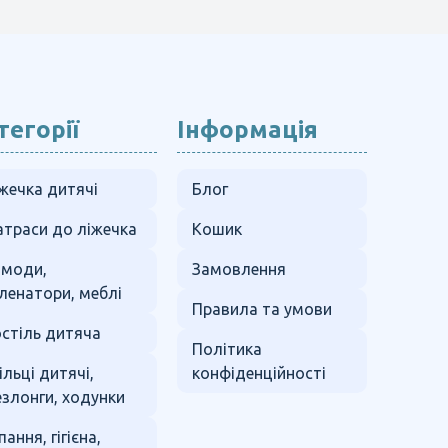
тегорії
Інформація
жечка дитячі
Блог
траси до ліжечка
Кошик
омоди,
Замовлення
ленатори, меблі
Правила та умови
стіль дитяча
Політика
ільці дитячі,
конфіденційності
злонги, ходунки
пання, гігієна,