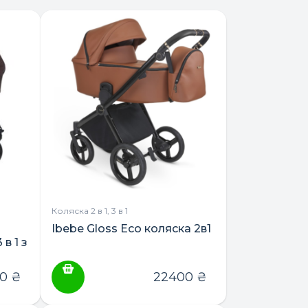
Коляска 2 в 1, 3 в 1
Ibebe Gloss Eco коляска 2в1
в 1 з
00
₴
22400
₴