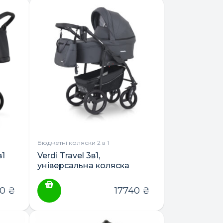
Бюджетні коляски 2 в 1
в1
Verdi Travel 3в1,
універсальна коляска
00
₴
17740
₴