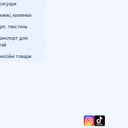
сесуари
нежі, килимки
яг, текстиль
анспорт для
тей
місійні товари