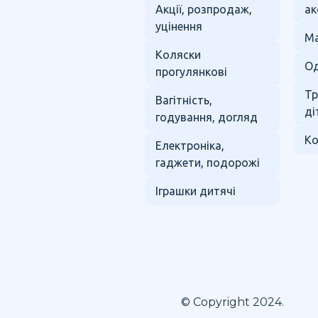
Акції, розпродаж,
ак
уцінення
Ма
Коляски
Од
прогулянкові
Тр
Вагітність,
ді
годування, догляд
Ко
Електроніка,
гаджети, подорожі
Іграшки дитячі
© Copyright 2024.