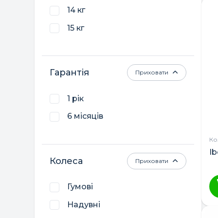
14 кг
Mioobaby
15 кг
Roan
Twins
Verdi
Гарантія
Приховати
Польща
1 рік
Україна
6 місяців
Кол
Ib
Колеса
Приховати
Гумові
Надувні