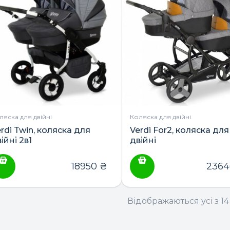
ляска для двійні
Коляска для двійні
rdi Twin, коляска для
Verdi For2, коляска для
ійні 2в1
двійні
18950
₴
236
Відображаються усі з 14