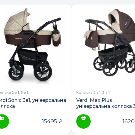
яска 2 в 1, 3 в 1
Коляска 2 в 1, 3 в 1
rdi Sonic 3в1, універсальна
Verdi Max Plus ,
оляска
універсальна коляска 3 
автолюлькою
15495
₴
162