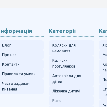
Інформація
Категорії
Ка
Блог
Коляски для
Лі
немовлят
Про нас
Ма
Коляски
Контакти
К
прогулянкові
пе
Правила та умови
Автокрісла для
По
дітей
Часто задавані
питання
Ст
Ліжечка дитячі
ше
Різне
Ку