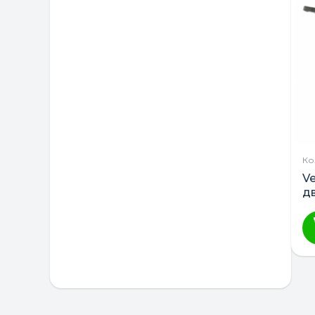
Ко
Ve
дв