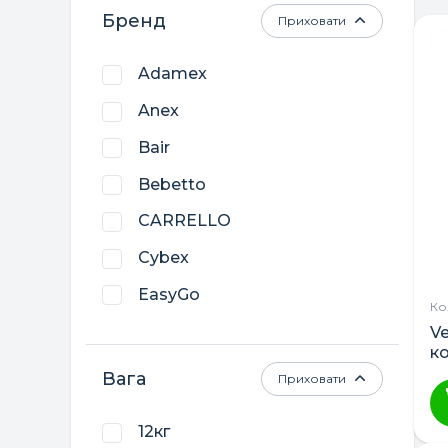
Бренд
Приховати
Adamex
Anex
Bair
Bebetto
CARRELLO
Cybex
EasyGo
Кол
El Camino
Ve
к
ibebe
Вага
Приховати
Junama
12кг
Lorelli