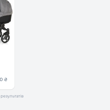
40
₴
 результатів