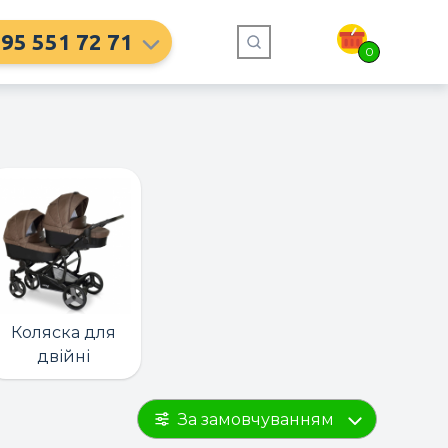
95 551 72 71
0
Коляска для
двійні
За замовчуванням