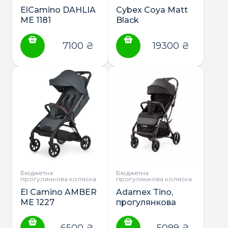
ElCamino DAHLIA
Cybex Coya Matt
ME 1181
Black
прогулянкова
прогулянкова
коляска
коляска
7100
₴
19300
₴
Бюджетна
Бюджетна
прогулянкова коляска
прогулянкова коляска
El Camino AMBER
Adamex Tino,
ME 1227
прогулянкова
прогулянкова
коляска
коляска
6500
₴
5099
₴