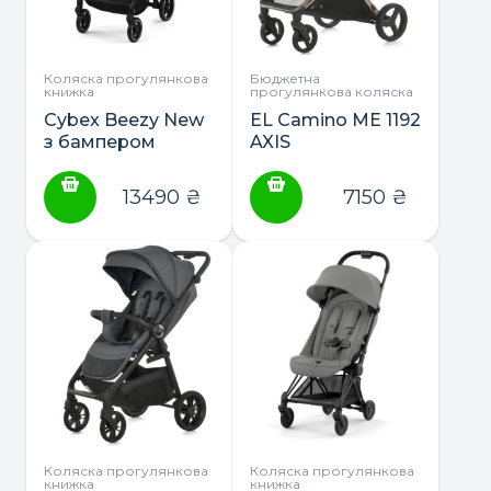
Коляска прогулянкова
Бюджетна
книжка
прогулянкова коляска
Cybex Beezy New
EL Camino ME 1192
з бампером
AXIS
прогулянкова
прогулянкова
коляска
коляска
13490
₴
7150
₴
Коляска прогулянкова
Коляска прогулянкова
книжка
книжка