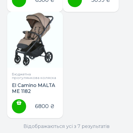
Бюджетна
прогулянкова коляска
El Camino MALTA
ME 1182
прогулянкова
коляска
6800
₴
Відображаються усі з 7 результатів