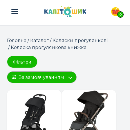
ПОШУК ТОВАРІВ:
0
Головна
/
Каталог
/
Коляски прогулянкові
/ Коляска прогулянкова книжка
Фільтри
За замовчуванням