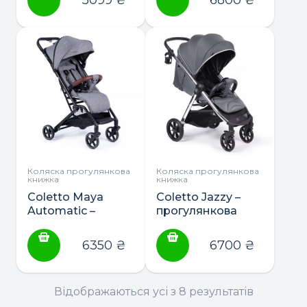
Коляска прогулянкова
Коляска прогулянкова
книжка
книжка
Coletto Maya
Coletto Jazzy –
Automatic –
прогулянкова
прогулянкова
коляска
коляска
6350
₴
6700
₴
Відображаються усі з 8 результатів