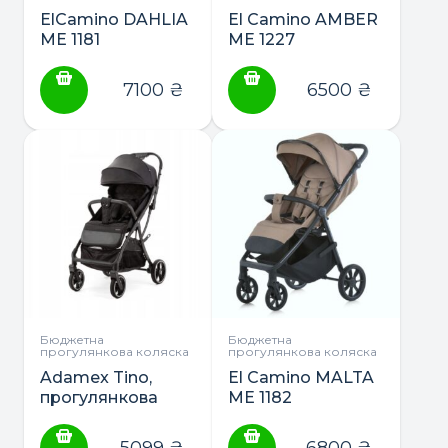
ElCamino DAHLIA
El Camino AMBER
ME 1181
ME 1227
прогулянкова
прогулянкова
коляска
коляска
7100
₴
6500
₴
Бюджетна
Бюджетна
прогулянкова коляска
прогулянкова коляска
Adamex Tino,
El Camino MALTA
прогулянкова
ME 1182
коляска
прогулянкова
коляска
5099
₴
6800
₴