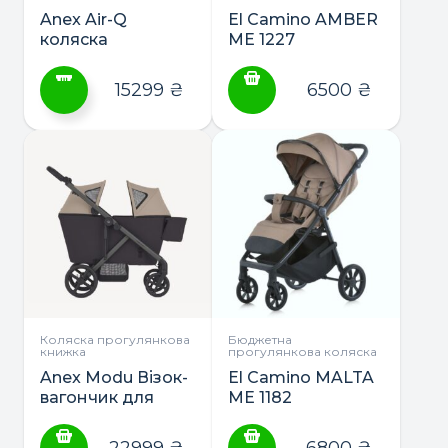
Anex Air-Q
El Camino AMBER
коляска
ME 1227
прогулянкова або
прогулянкова
2в1
коляска
15299
₴
6500
₴
Цей
товар
має
кілька
варіантів.
Параметри
можна
вибрати
на
сторінці
Коляска прогулянкова
Бюджетна
книжка
прогулянкова коляска
товару
Anex Modu Візок-
El Camino MALTA
вагончик для
ME 1182
однієї або двох
прогулянкова
діток
коляска
22999
₴
6800
₴