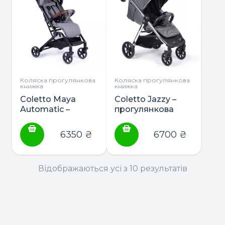
Коляска прогулянкова
Коляска прогулянкова
книжка
книжка
Coletto Maya
Coletto Jazzy –
Automatic –
прогулянкова
прогулянкова
коляска
коляска
6350
₴
6700
₴
Відображаються усі з 10 результатів