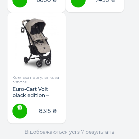
Коляска прогулянкова
книжка
Euro-Cart Volt
black edition –
коляска
прогулянкова
8315
₴
Відображаються усі з 7 результатів