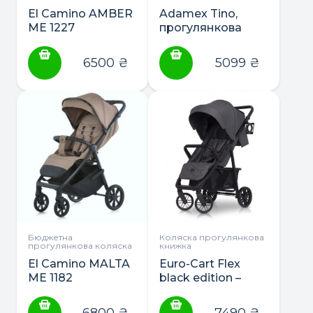
El Camino AMBER
Adamex Tino,
ME 1227
прогулянкова
прогулянкова
коляска
коляска
6500
₴
5099
₴
Бюджетна
Коляска прогулянкова
прогулянкова коляска
книжка
El Camino MALTA
Euro-Cart Flex
ME 1182
black edition –
прогулянкова
прогулянкова
коляска
коляска
6800
₴
7490
₴