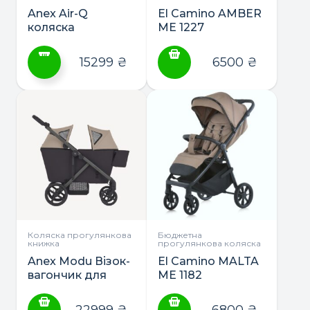
Anex Air-Q
El Camino AMBER
коляска
ME 1227
прогулянкова або
прогулянкова
2в1
коляска
15299
₴
6500
₴
Цей
товар
має
кілька
варіантів.
Параметри
можна
вибрати
на
сторінці
Коляска прогулянкова
Бюджетна
книжка
прогулянкова коляска
товару
Anex Modu Візок-
El Camino MALTA
вагончик для
ME 1182
однієї або двох
прогулянкова
діток
коляска
22999
₴
6800
₴