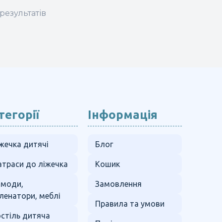
результатів
тегорії
Інформація
жечка дитячі
Блог
траси до ліжечка
Кошик
омоди,
Замовлення
ленатори, меблі
Правила та умови
стіль дитяча