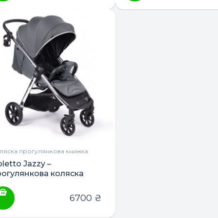
ПОШУК ТОВАРІВ:
ляска прогулянкова книжка
letto Jazzy –
рогулянкова коляска
6700
₴