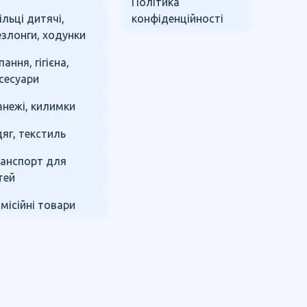
Політика
ільці дитячі,
конфіденційності
злонги, ходунки
пання, гігієна,
сесуари
нежі, килимки
яг, текстиль
анспорт для
тей
місійні товари