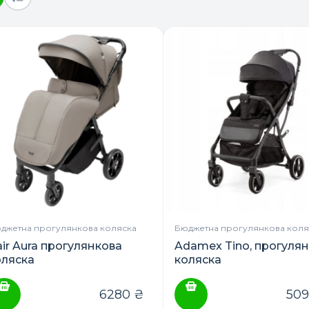
джетна прогулянкова коляска
Бюджетна прогулянкова коля
air Aura прогулянкова
Adamex Tino, прогуля
оляска
коляска
6280
₴
50