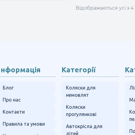
Відображаються усі з 4 
Інформація
Категорії
Ка
Блог
Коляски для
Лі
немовлят
Про нас
Ма
Коляски
Контакти
К
прогулянкові
пе
Правила та умови
Автокрісла для
По
дітей