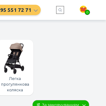
95 551 72 71
0
Легка
прогулянкова
коляска
За замовчуванням