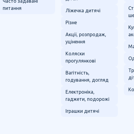
Часто задавані
питання
Ст
Ліжечка дитячі
ше
Різне
Ку
Акції, розпродаж,
ак
уцінення
Ма
Коляски
Од
прогулянкові
Тр
Вагітність,
ді
годування, догляд
Ко
Електроніка,
гаджети, подорожі
Іграшки дитячі