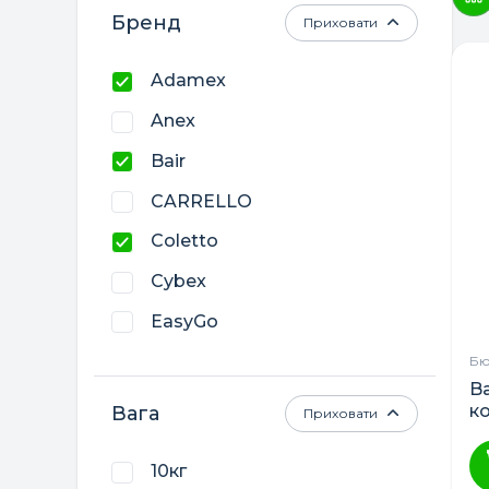
Бренд
Приховати
Adamex
Anex
Bair
CARRELLO
Coletto
Cybex
EasyGo
El Camino
Бю
B
Euro-Cart
к
Вага
Приховати
Nino’s
10кг