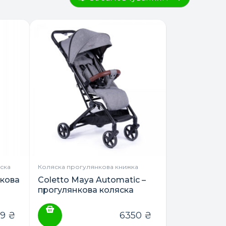
ска
Коляска прогулянкова книжка
нкова
Coletto Maya Automatic –
прогулянкова коляска
99
₴
6350
₴