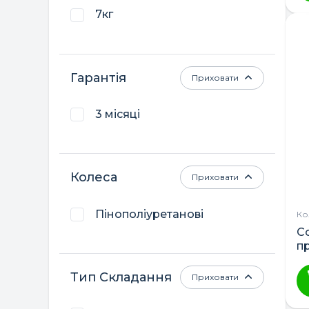
7кг
Гарантія
Приховати
3 місяці
Колеса
Приховати
Пінополіуретанові
Ко
Co
п
Тип Складання
Приховати