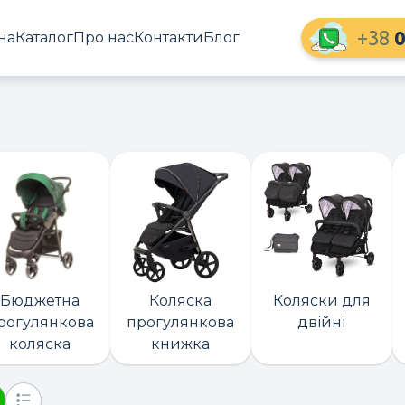
+38
0
на
Каталог
Про нас
Контакти
Блог
Бюджетна
Коляска
Коляски для
рогулянкова
прогулянкова
двійні
коляска
книжка