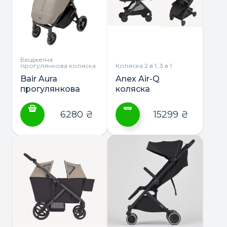
Бюджетна
прогулянкова коляска
Коляска 2 в 1, 3 в 1
Bair Aura
Anex Air-Q
прогулянкова
коляска
коляска
прогулянкова або
2в1
6280
₴
15299
₴
Цей
товар
має
кілька
варіантів.
Параметри
можна
вибрати