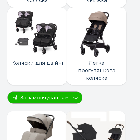
коляска
книжка
Коляски для двійні
Легка
прогулянкова
коляска
За замовчуванням