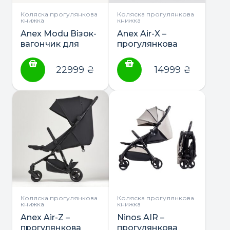
на
сторінці
Коляска прогулянкова
Коляска прогулянкова
книжка
книжка
товару
Anex Modu Візок-
Anex Air-X –
вагончик для
прогулянкова
однієї або двох
коляска
діток
22999
₴
14999
₴
Коляска прогулянкова
Коляска прогулянкова
книжка
книжка
Anex Air-Z –
Ninos AIR –
прогулянкова
прогулянкова