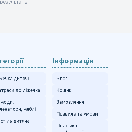
результатів
тегорії
Інформація
жечка дитячі
Блог
траси до ліжечка
Кошик
омоди,
Замовлення
ленатори, меблі
Правила та умови
стіль дитяча
Політика