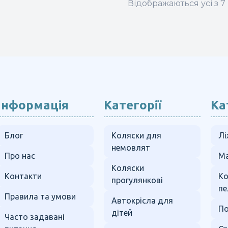
Відображаються усі з 7 
ає
лька
ріантів.
араметри
ожна
ибрати
а
орінці
Інформація
Категорії
Ка
овару
Блог
Коляски для
Лі
немовлят
Про нас
Ма
Коляски
Контакти
К
прогулянкові
пе
Правила та умови
Автокрісла для
По
дітей
Часто задавані