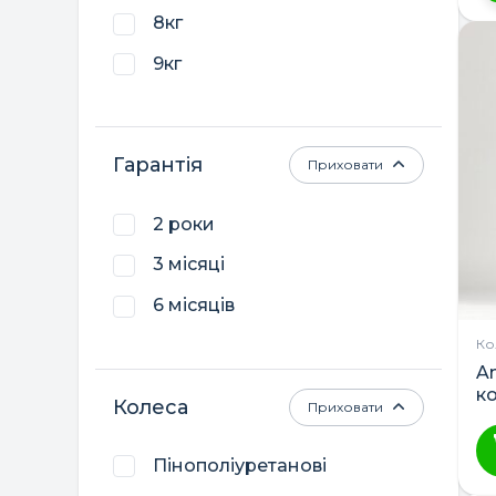
Ц
8кг
т
9кг
м
кі
ва
П
Гарантія
Приховати
м
в
2 роки
н
ст
3 місяці
т
6 місяців
Ко
An
к
Колеса
Приховати
Пінополіуретанові