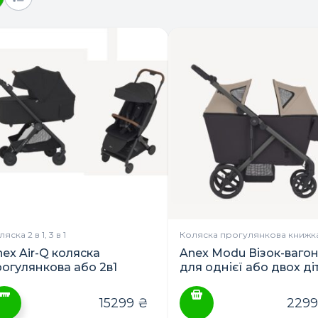
яска 2 в 1, 3 в 1
Коляска прогулянкова книжк
nex Air-Q коляска
Anex Modu Візок-ваго
рогулянкова або 2в1
для однієї або двох ді
15299
₴
229