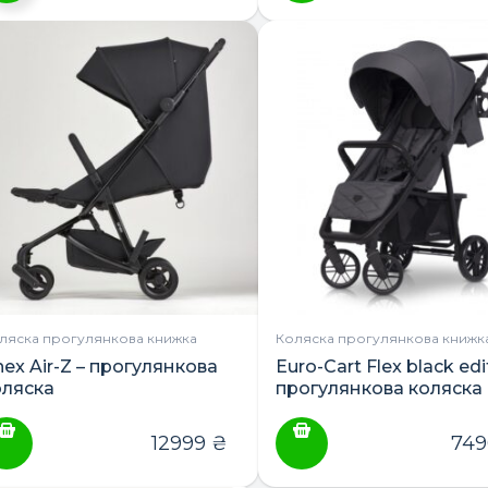
ей
овар
ає
лька
ріантів.
араметри
ожна
ибрати
а
ПОШУК ТОВАРІВ:
орінці
овару
ляска прогулянкова книжка
Коляска прогулянкова книжк
ex Air-Z – прогулянкова
Euro-Cart Flex black edi
оляска
прогулянкова коляска
12999
₴
74