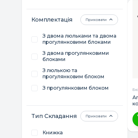
Комплектація
Приховати
З двома люльками та двома
прогулянковими блоками
З двома прогулянковими
блоками
З люлькою та
прогулянковим блоком
З прогулянковим блоком
Бю
A
к
дв
Тип Складання
Приховати
Ц
Книжка
т