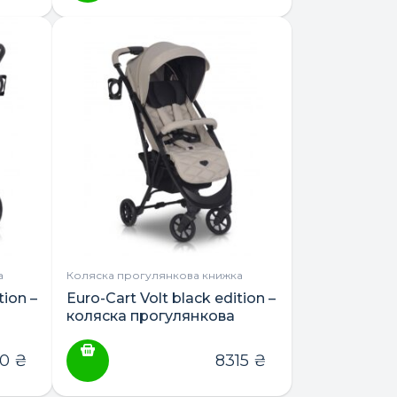
а
Коляска прогулянкова книжка
tion –
Euro-Cart Volt black edition –
коляска прогулянкова
90
₴
8315
₴