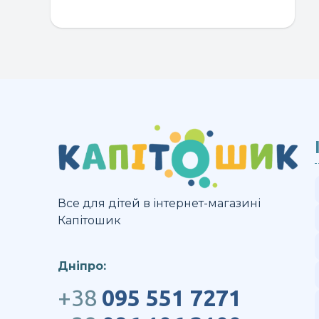
м
кі
ва
П
м
в
н
ст
т
Все для дітей в інтернет-магазині
Капітошик
Дніпро:
+38
095 551 7271