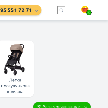
95 551 72 71
0
Легка
прогулянкова
коляска
За замовчуванням