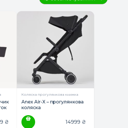
а
Коляска прогулянкова книжка
нчик
Anex Air-X – прогулянкова
ток
коляска
99
₴
14999
₴