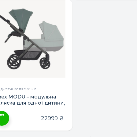
джетні коляски 2 в 1
nex MODU – модульна
оляска для одної дитини,
ійні чи дітей різного віку
22999
₴
ей
овар