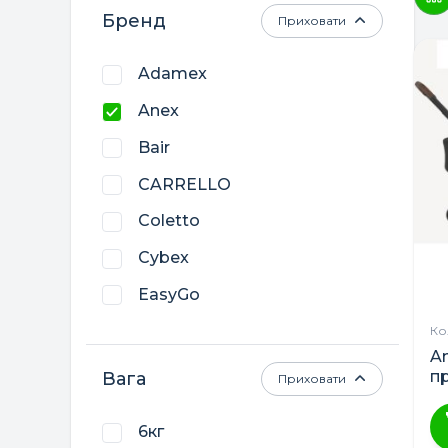
Бренд
Приховати
Adamex
Anex
Bair
CARRELLO
Coletto
Cybex
EasyGo
El Camino
Кол
A
Euro-Cart
п
Вага
Приховати
Nino’s
6кг