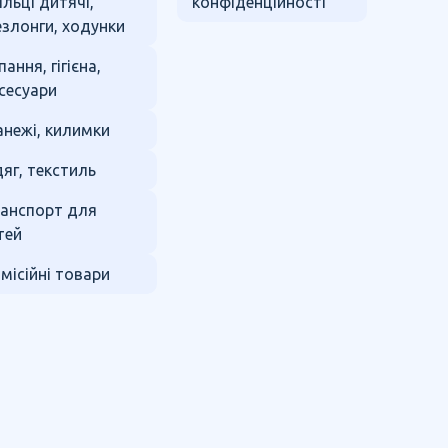
ільці дитячі,
конфіденційності
злонги, ходунки
пання, гігієна,
сесуари
нежі, килимки
яг, текстиль
анспорт для
тей
місійні товари