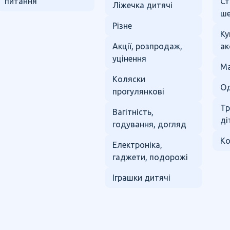
питання
Ст
Ліжечка дитячі
ше
Різне
Ку
Акції, розпродаж,
ак
уцінення
Ма
Коляски
Од
прогулянкові
Тр
Вагітність,
ді
годування, догляд
Ко
Електроніка,
гаджети, подорожі
Іграшки дитячі