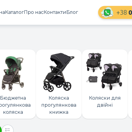
+38
0
на
Каталог
Про нас
Контакти
Блог
Бюджетна
Коляска
Коляски для
рогулянкова
прогулянкова
двійні
коляска
книжка