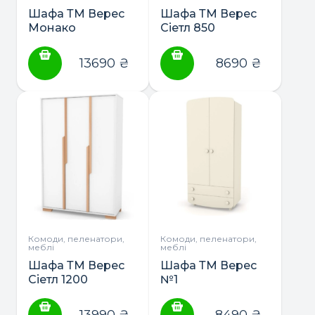
товару
товару
Шафа ТМ Верес
Шафа ТМ Верес
Монако
Сіетл 850
13690
₴
8690
₴
Комоди, пеленатори,
Комоди, пеленатори,
меблі
меблі
Шафа ТМ Верес
Шафа ТМ Верес
Сіетл 1200
№1
13990
₴
8490
₴