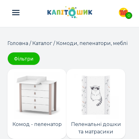
ПОШУК ТОВАРІВ:
0
Головна
/
Каталог
/ Комоди, пеленатори, меблі
Фільтри
Комод - пеленатор
Пеленальні дошки
та матрасики