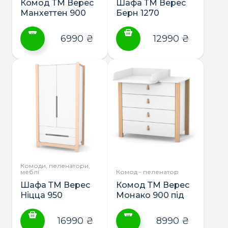
Комод ТМ Верес
Шафа ТМ Верес
Манхеттен 900
Берн 1270
під з’ємний
пеленатор
6990
₴
12990
₴
Цей
товар
має
кілька
варіантів.
Параметри
можна
вибрати
на
сторінці
Комоди, пеленатори,
меблі
Комод - пеленатор
товару
Шафа ТМ Верес
Комод ТМ Верес
Ніцца 950
Монако 900 під
з’ємний
пеленатор
16990
₴
8990
₴