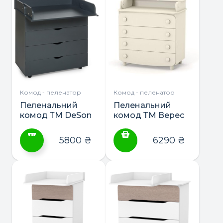
має
має
кілька
кілька
варіантів.
варіантів.
Параметри
Параметри
можна
можна
вибрати
вибрати
на
на
сторінці
сторінці
Комод - пеленатор
Комод - пеленатор
товару
товару
Пеленальний
Пеленальний
комод ТМ DeSon
комод ТМ Верес
(900)
900
5800
₴
6290
₴
Цей
товар
має
кілька
варіантів.
Параметри