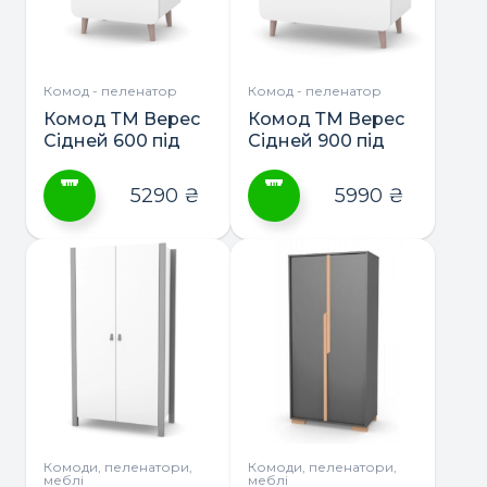
можна
вибрати
на
сторінці
Комод - пеленатор
Комод - пеленатор
товару
Комод ТМ Верес
Комод ТМ Верес
Сідней 600 під
Сідней 900 під
з’ємний
з’ємний
пеленатор
пеленатор
5290
₴
5990
₴
Цей
Цей
товар
товар
має
має
кілька
кілька
варіантів.
варіантів.
Параметри
Параметри
можна
можна
вибрати
вибрати
на
на
сторінці
сторінці
Комоди, пеленатори,
Комоди, пеленатори,
меблі
меблі