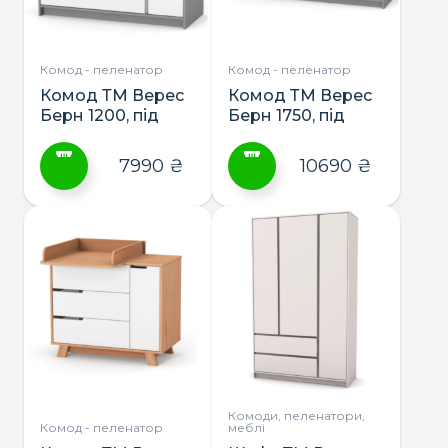
Комод - пеленатор
Комод - пеленатор
Комод ТМ Верес
Комод ТМ Верес
Берн 1200, під
Берн 1750, під
з’ємний
з’ємний
пеленатор
пеленатор
7990
₴
10690
₴
Цей
Цей
товар
товар
має
має
кілька
кілька
варіантів.
варіантів.
Параметри
Параметри
можна
можна
вибрати
вибрати
на
на
сторінці
сторінці
Комоди, пеленатори,
Комод - пеленатор
меблі
товару
товару