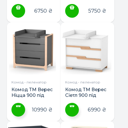
“KOMOD CHAR
“KOMOD CHAR
90” (900), МДФ
60” (600), МДФ
6750
₴
5750
₴
фасад
фасад
Комод - пеленатор
Комод - пеленатор
Комод ТМ Верес
Комод ТМ Верес
Ніцца 900 під
Сіетл 900 під
з’ємний
з’ємний
пеленатор
пеленатор
10990
₴
6990
₴
Цей
Цей
товар
товар