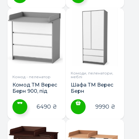
Цей
товар
має
кілька
варіантів.
Параметри
можна
вибрати
на
сторінці
Комоди, пеленатори,
Комод - пеленатор
меблі
товару
Комод ТМ Верес
Шафа ТМ Верес
Берн 900, під
Берн
з’ємний
пеленатор
6490
₴
9990
₴
Цей
товар
має