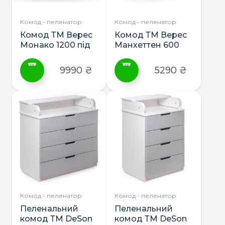
на
на
сторінці
сторінці
Комод - пеленатор
Комод - пеленатор
товару
товару
Комод ТМ Верес
Комод ТМ Верес
Монако 1200 під
Манхеттен 600
з’ємний
пеленатор
9990
₴
5290
₴
Цей
Цей
товар
товар
має
має
кілька
кілька
варіантів.
варіантів.
Параметри
Параметри
можна
можна
вибрати
вибрати
на
на
сторінці
сторінці
Комод - пеленатор
Комод - пеленатор
товару
товару
Пеленальний
Пеленальний
комод ТМ DeSon
комод ТМ DeSon