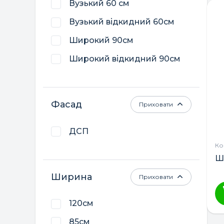
Вузький 60 см
т
м
Вузький відкидний 60см
кі
Широкий 90см
ва
П
Широкий відкидний 90см
м
в
н
Фасад
ст
Приховати
т
ДСП
Ко
Ш
Ширина
Приховати
120см
85см