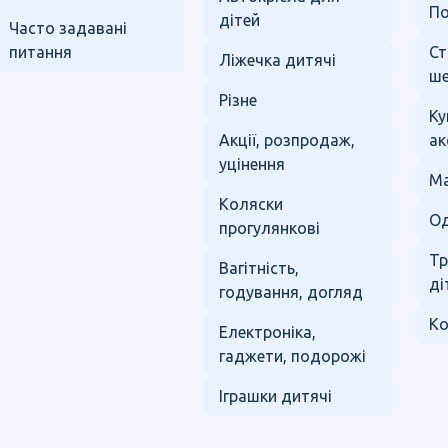
По
дітей
Часто задавані
питання
Ст
Ліжечка дитячі
ше
Різне
Ку
Акції, розпродаж,
ак
уцінення
Ма
Коляски
Од
прогулянкові
Тр
Вагітність,
ді
годування, догляд
Ко
Електроніка,
гаджети, подорожі
Іграшки дитячі