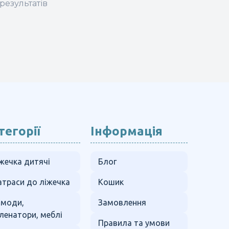
результатів
тегорії
Інформація
жечка дитячі
Блог
траси до ліжечка
Кошик
омоди,
Замовлення
ленатори, меблі
Правила та умови