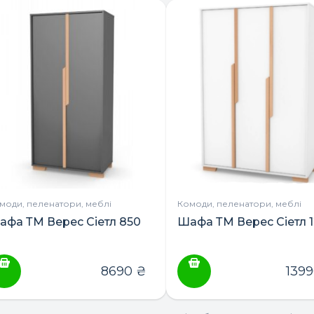
овар
товар
ає
має
лька
кілька
ріантів.
варіантів.
араметри
Параметри
ожна
можна
ибрати
вибрати
а
на
орінці
сторінці
овару
товару
моди, пеленатори, меблі
Комоди, пеленатори, меблі
афа ТМ Верес Сіетл 850
Шафа ТМ Верес Сіетл 
8690
₴
139