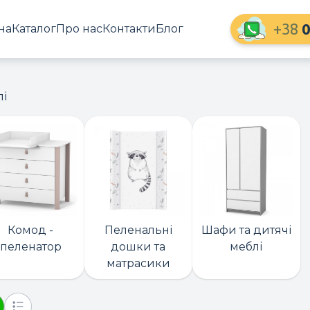
+38
0
на
Каталог
Про нас
Контакти
Блог
лі
Комод -
Пеленальні
Шафи та дитячі
пеленатор
дошки та
меблі
матрасики