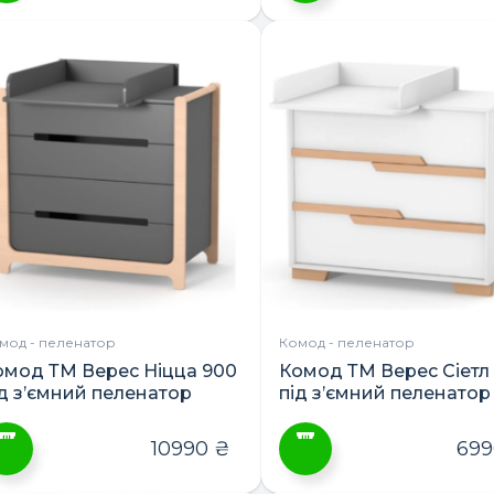
Цей
товар
має
кілька
варіантів.
Параметри
можна
вибрати
на
сторінці
ПОШУК ТОВАРІВ:
товару
мод - пеленатор
Комод - пеленатор
омод ТМ Верес Ніцца 900
Комод ТМ Верес Сіетл
ід з’ємний пеленатор
під з’ємний пеленатор
10990
₴
69
ей
Цей