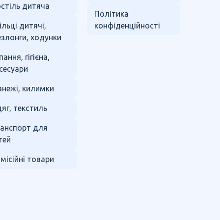
стіль дитяча
Політика
ільці дитячі,
конфіденційності
злонги, ходунки
пання, гігієна,
сесуари
нежі, килимки
яг, текстиль
анспорт для
тей
місійні товари