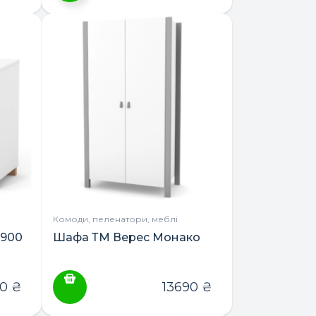
Цей
товар
має
кілька
варіантів.
Параметри
можна
вибрати
на
сторінці
товару
Комоди, пеленатори, меблі
 900
Шафа ТМ Верес Монако
90
₴
13690
₴