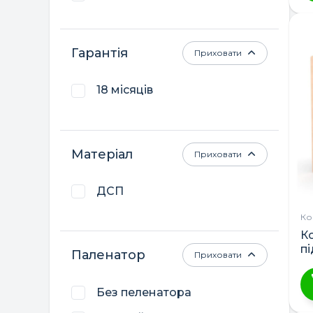
Горіх
Графітовий
Гарантія
Приховати
Жовтий
18 місяців
Зелений
Капучино
Капучино-білий
Матеріал
Приховати
Кашемір
ДСП
Рожевий
Ко
Слон-горіх
К
п
Слонова кістка
Паленатор
Приховати
Темно-сірий
Без пеленатора
Ц