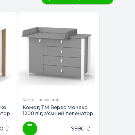
Комод - пеленатор
ако
Комод ТМ Верес Монако
атор
1200 під з’ємний пеленатор
90
₴
9990
₴