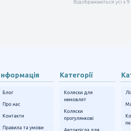
Відображаються усі з 9 
Інформація
Категорії
Ка
Блог
Коляски для
Лі
немовлят
Про нас
Ма
Коляски
Контакти
К
прогулянкові
пе
Правила та умови
Автокрісла для