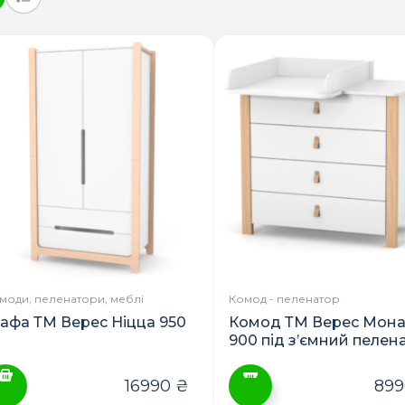
моди, пеленатори, меблі
Комод - пеленатор
афа ТМ Верес Ніцца 950
Комод ТМ Верес Мон
900 під з’ємний пелен
16990
₴
89