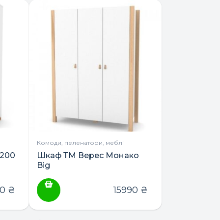
Комоди, пеленатори, меблі
1200
Шкаф ТМ Верес Монако
Big
90
₴
15990
₴