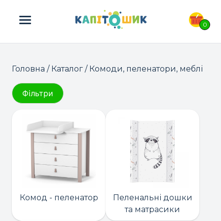
ПОШУК ТОВАРІВ:
0
Головна
/
Каталог
/ Комоди, пеленатори, меблі
Фільтри
Комод - пеленатор
Пеленальні дошки
та матрасики