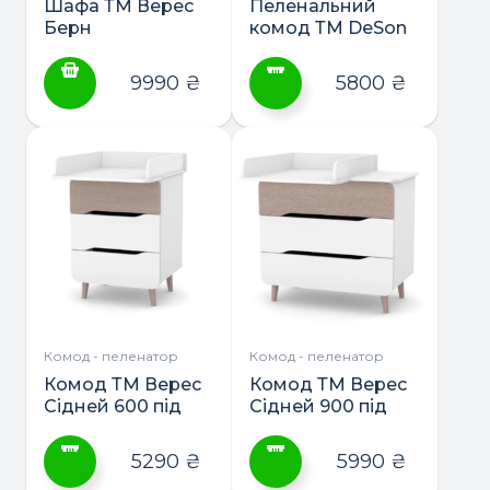
Шафа ТМ Верес
Пеленальний
Берн
комод ТМ DeSon
(900)
9990
₴
5800
₴
Цей
товар
має
кілька
варіантів.
Параметри
можна
вибрати
на
сторінці
Комод - пеленатор
Комод - пеленатор
товару
Комод ТМ Верес
Комод ТМ Верес
Сідней 600 під
Сідней 900 під
з’ємний
з’ємний
пеленатор
пеленатор
5290
₴
5990
₴