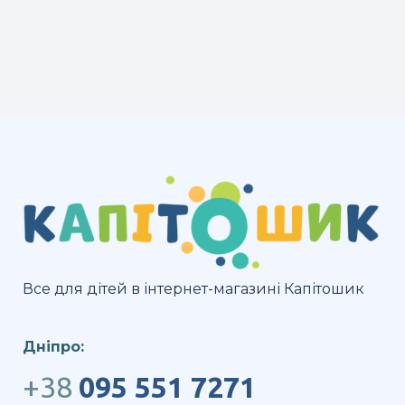
варіантів.
Параметри
можна
вибрати
на
сторінці
товару
Все для дітей в інтернет-магазині Капітошик
Дніпро:
+38
095 551 7271