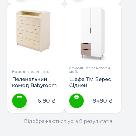
Цей
Цей
товар
товар
має
має
кілька
кілька
варіантів.
варіантів.
Параметри
Параметри
можна
можна
вибрати
вибрати
на
на
сторінці
сторінці
Комоди, пеленатори,
Комод - пеленатор
меблі
товару
товару
Пеленальний
Шафа ТМ Верес
комод Babyroom
Сідней
Жирафік
6190
₴
9490
₴
Цей
товар
Відображаються усі з 8 результатів
має
кілька