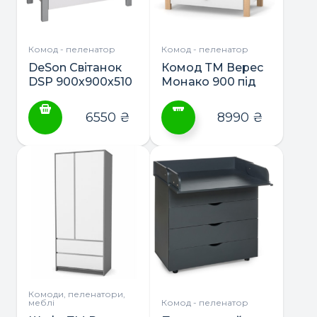
Комод - пеленатор
Комод - пеленатор
DeSon Світанок
Комод ТМ Верес
DSP 900х900х510
Монако 900 під
комод зі знімним
з’ємний
пеленатором
пеленатор
6550
₴
8990
₴
Цей
товар
має
кілька
варіантів.
Параметри
можна
вибрати
на
сторінці
Комоди, пеленатори,
меблі
Комод - пеленатор
товару