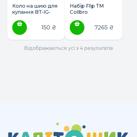
Коло на шию для
Набір Flip ТМ
купання BT-IG-
Colibro
0060
(ванночка,підставка,пеле
150
₴
7265
₴
Відображаються усі з 4 результатів