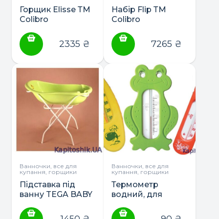
Горщик Elisse ТМ
Набір Flip ТМ
Colibro
Colibro
(ванночка,підставка,пеле
2335
₴
7265
₴
Ванночки, все для
Ванночки, все для
купання, горщики
купання, горщики
Підставка під
Термометр
ванну TEGA BABY
водний, для
86,102 см.
ванни ТМ
Склоприлад
1450
₴
90
₴