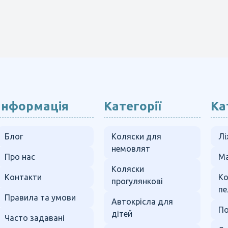
Інформація
Категорії
Ка
Блог
Коляски для
Лі
немовлят
Про нас
Ма
Коляски
Контакти
К
прогулянкові
пе
Правила та умови
Автокрісла для
По
дітей
Часто задавані