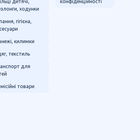
ільці дитячі,
конфіденційності
злонги, ходунки
пання, гігієна,
сесуари
нежі, килимки
яг, текстиль
анспорт для
тей
місійні товари