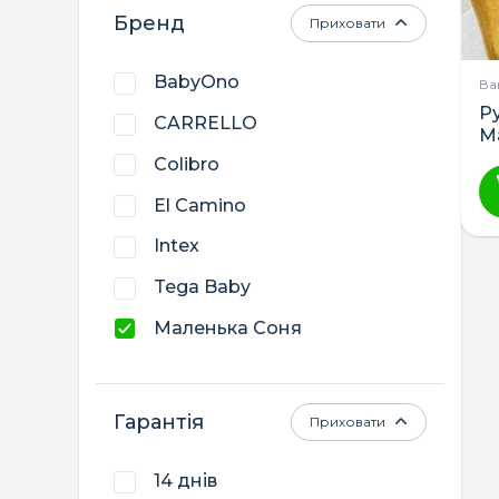
Бренд
Приховати
BabyOno
Ва
Р
CARRELLO
М
Colibro
El Camino
Intex
Tega Baby
Маленька Соня
Польща
Україна
Гарантія
Приховати
14 днів