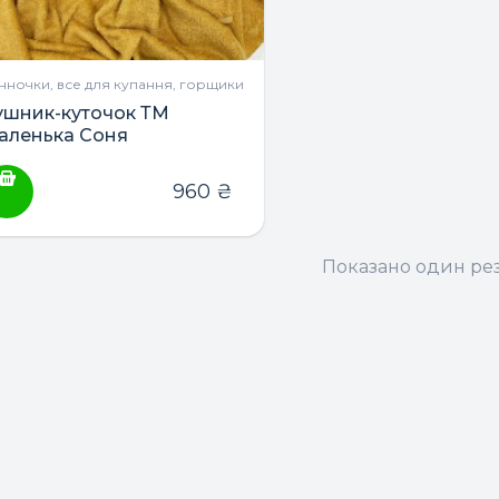
нночки, все для купання, горщики
ушник-куточок ТМ
аленька Соня
960
₴
Показано один рез
ПОШУК ТОВАРІВ: