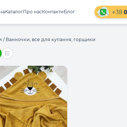
+38
0
на
Каталог
Про нас
Контакти
Блог
и
/ Ванночки, все для купання, горщики