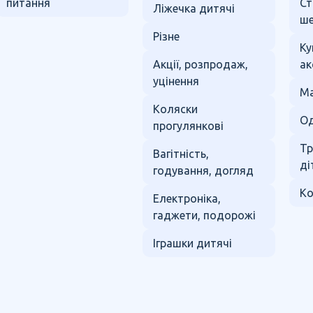
питання
Ст
Ліжечка дитячі
ше
Різне
Ку
Акції, розпродаж,
ак
уцінення
Ма
Коляски
Од
прогулянкові
Тр
Вагітність,
ді
годування, догляд
Ко
Електроніка,
гаджети, подорожі
Іграшки дитячі