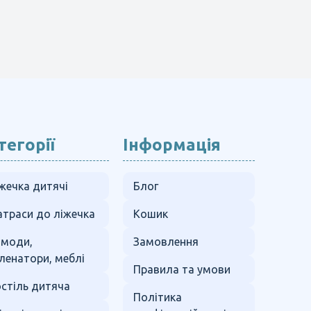
тегорії
Інформація
жечка дитячі
Блог
траси до ліжечка
Кошик
омоди,
Замовлення
ленатори, меблі
Правила та умови
стіль дитяча
Політика