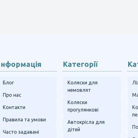
Інформація
Категорії
Ка
Блог
Коляски для
Лі
немовлят
Про нас
Ма
Коляски
Контакти
К
прогулянкові
пе
Правила та умови
Автокрісла для
По
дітей
Часто задавані