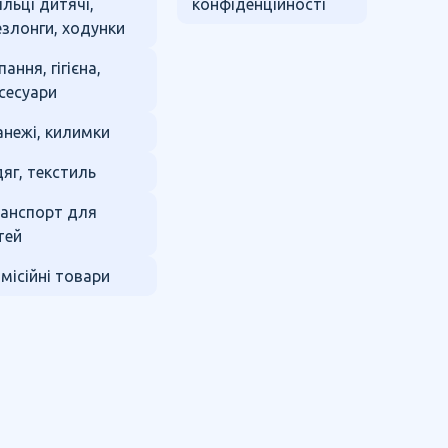
ільці дитячі,
конфіденційності
злонги, ходунки
пання, гігієна,
сесуари
нежі, килимки
яг, текстиль
анспорт для
тей
місійні товари