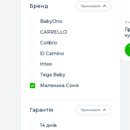
Бренд
Приховати
BabyOno
Ва
Гі
CARRELLO
к
Colibro
El Camino
Intex
Tega Baby
Маленька Соня
Польща
Україна
Гарантія
Приховати
14 днів