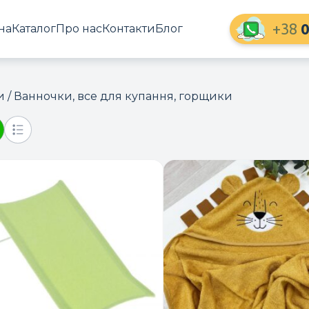
+38
0
на
Каталог
Про нас
Контакти
Блог
и
/ Ванночки, все для купання, горщики