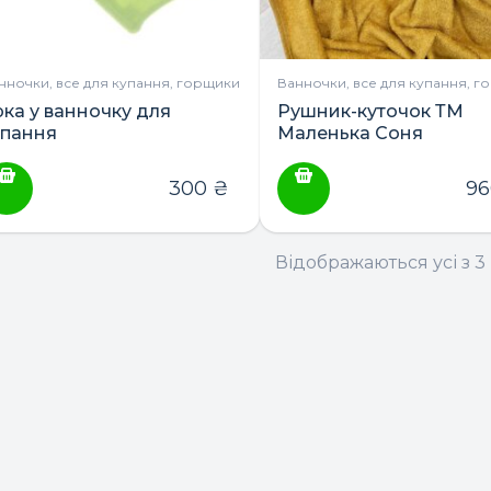
нночки, все для купання, горщики
Ванночки, все для купання, г
рка у ванночку для
Рушник-куточок ТМ
упання
Маленька Соня
300
₴
9
Відображаються усі з 3 
ПОШУК ТОВАРІВ: