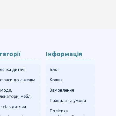
тегорії
Інформація
жечка дитячі
Блог
траси до ліжечка
Кошик
омоди,
Замовлення
ленатори, меблі
Правила та умови
стіль дитяча
Політика