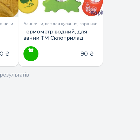
орщики
Ванночки, все для купання, горщики
Термометр водний, для
ванни ТМ Склоприлад
60
₴
90
₴
результатів