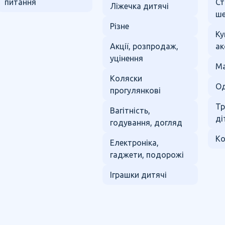
питання
Ст
Ліжечка дитячі
ше
Різне
Ку
Акції, розпродаж,
ак
уцінення
Ма
Коляски
Од
прогулянкові
Тр
Вагітність,
ді
годування, догляд
Ко
Електроніка,
гаджети, подорожі
Іграшки дитячі