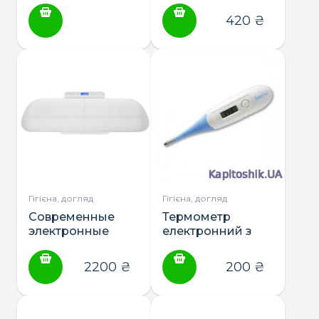
PREMIUM (60шт.)
75х35
420
₴
Гігієна, догляд
Гігієна, догляд
Современные
Термометр
электронные
електронний з
SMART весы
м’яким
BabyOno до 100
наконечником
2200
₴
200
₴
кг. (с bluetooth)
BabyOno