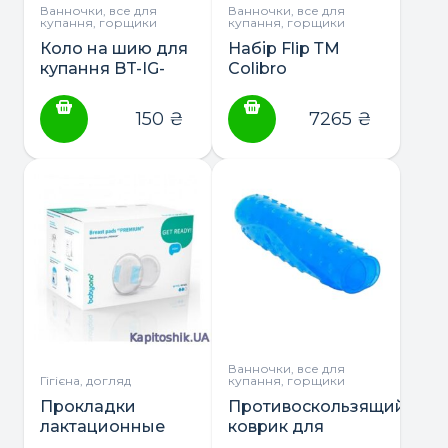
Ванночки, все для
Ванночки, все для
купання, горщики
купання, горщики
Коло на шию для
Набір Flip ТМ
купання BT-IG-
Colibro
0060
(ванночка,підставка,пеле
150
₴
7265
₴
Ванночки, все для
Гігієна, догляд
купання, горщики
Прокладки
Противоскользящий
лактационные
коврик для
BabyOno
ванной Baby Ono