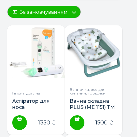
За замовчуванням
Ванночки, все для
Гігієна, догляд
купання, горщики
Аспіратор для
Ванна складна
носа
PLUS (ME 1151) ТМ
електронний з
El Camino з
LCD екраном та
матрасиком та
1350
₴
1500
₴
мелодіями
термометром
BabyOno