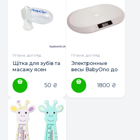
Гігієна, догляд
Гігієна, догляд
Щітка для зубів та
Электронные
масажу ясен
весы BabyOno до
BabyOno
20кг
50
₴
1800
₴