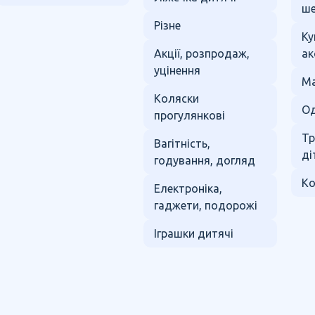
ше
Різне
Ку
Акції, розпродаж,
ак
уцінення
Ма
Коляски
Од
прогулянкові
Тр
Вагітність,
ді
годування, догляд
Ко
Електроніка,
гаджети, подорожі
Іграшки дитячі