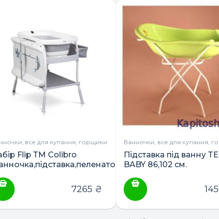
нночки, все для купання, горщики
Ванночки, все для купання, г
бір Flip ТМ Colibro
Підставка під ванну T
ванночка,підставка,пеленатор)
BABY 86,102 см.
7265
₴
14