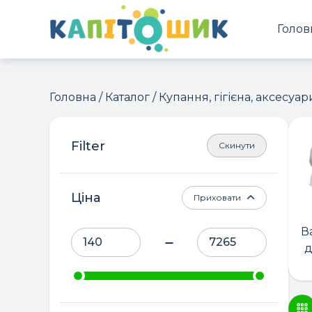
Голов
Головна
/
Каталог
/ Купання, гігієна, аксесуар
Скинути
Ціна
Приховати
В
д