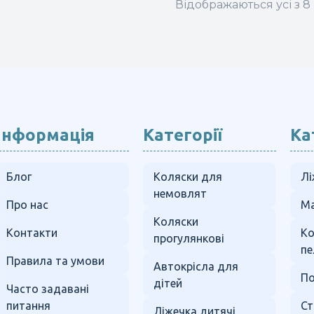
Відображаються усі з 8 
Інформація
Категорії
Ка
Блог
Коляски для
Лі
немовлят
Про нас
Ма
Коляски
Контакти
К
прогулянкові
пе
Правила та умови
Автокрісла для
По
дітей
Часто задавані
питання
Ст
Ліжечка дитячі