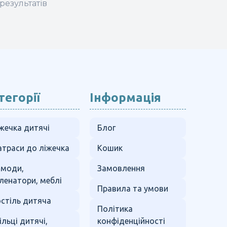
результатів
тегорії
Інформація
жечка дитячі
Блог
траси до ліжечка
Кошик
омоди,
Замовлення
ленатори, меблі
Правила та умови
стіль дитяча
Політика
ільці дитячі,
конфіденційності