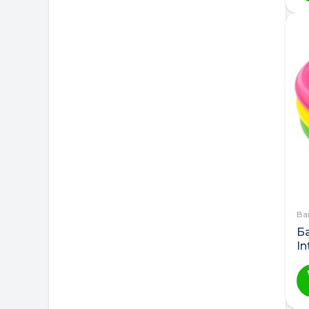
Ва
Б
In
н