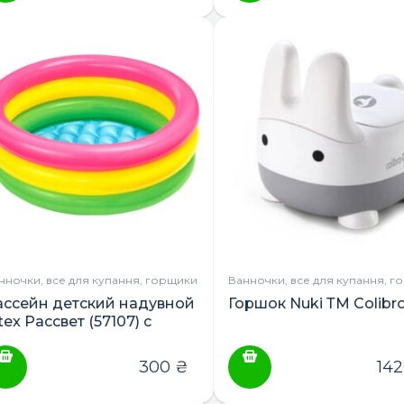
ПОШУК ТОВАРІВ:
нночки, все для купання, горщики
Ванночки, все для купання, г
ассейн детский надувной
Горшок Nuki ТМ Colibr
tex Рассвет (57107) с
адувным дном
300
₴
14