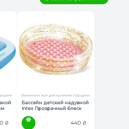
орщики
Ванночки, все для купання, горщики
вной
Бассейн детский надувной
ым
Intex Прозрачный блеск
(57103) с надувным дном
80
₴
440
₴