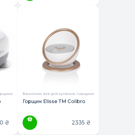
орщики
Ванночки, все для купання, горщики
o
Горщик Elisse ТМ Colibro
20
₴
2335
₴