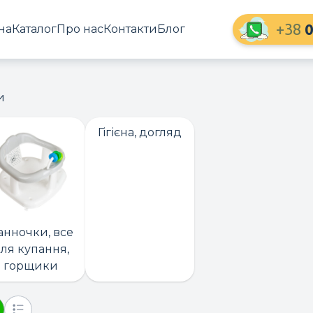
+38
0
на
Каталог
Про нас
Контакти
Блог
и
Гігієна, догляд
анночки, все
ля купання,
горщики