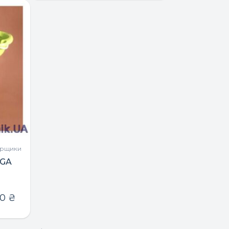
орщики
EGA
50
₴