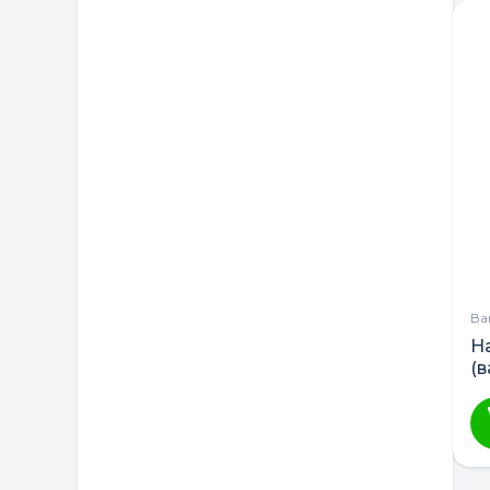
Ва
На
(