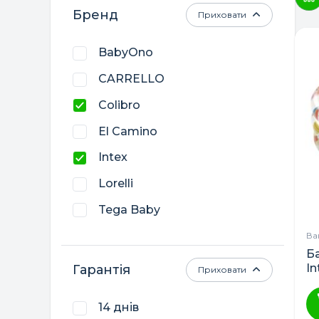
Бренд
Приховати
BabyOno
CARRELLO
Colibro
El Camino
Intex
Lorelli
Tega Baby
Twins
Ва
Б
Маленька Соня
In
Гарантія
Приховати
д
Польща
14 днів
Україна