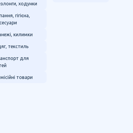
злонги, ходунки
пання, гігієна,
сесуари
нежі, килимки
яг, текстиль
анспорт для
тей
місійні товари