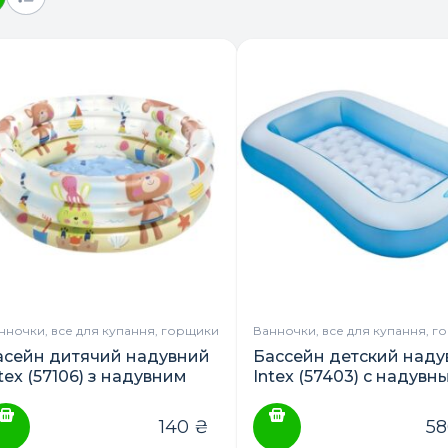
нночки, все для купання, горщики
Ванночки, все для купання, г
асейн дитячий надувний
Бассейн детский наду
tex (57106) з надувним
Intex (57403) с надувн
ном
дном
140
₴
5