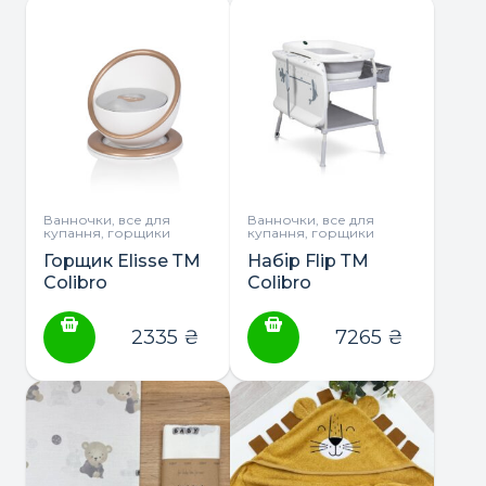
Ванночки, все для
Ванночки, все для
купання, горщики
купання, горщики
Горщик Elisse ТМ
Набір Flip ТМ
Colibro
Colibro
(ванночка,підставка,пеле
2335
₴
7265
₴