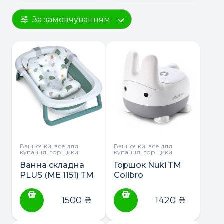
За замовчуванням
Ванночки, все для
Ванночки, все для
купання, горщики
купання, горщики
Ванна складна
Горшок Nuki ТМ
PLUS (ME 1151) ТМ
Colibro
El Camino з
матрасиком та
1500
₴
1420
₴
термометром