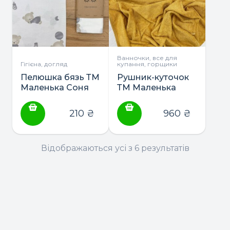
Ванночки, все для
Гігієна, догляд
купання, горщики
Пелюшка бязь ТМ
Рушник-куточок
Маленька Соня
ТМ Маленька
Соня
210
₴
960
₴
Відображаються усі з 6 результатів