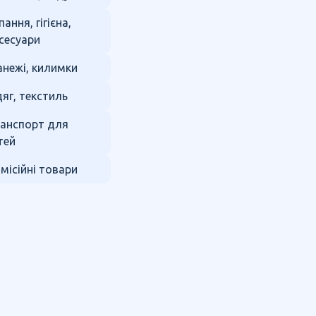
пання, гігієна,
сесуари
нежі, килимки
яг, текстиль
анспорт для
тей
місійні товари