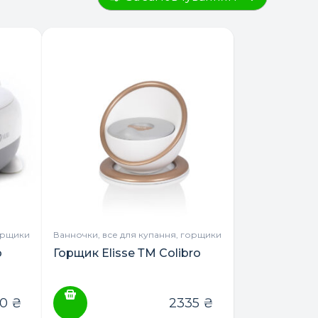
орщики
Ванночки, все для купання, горщики
o
Горщик Elisse ТМ Colibro
20
₴
2335
₴