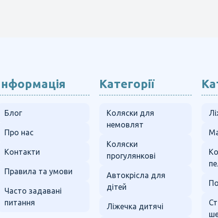
Інформація
Категорії
Ка
Блог
Коляски для
Лі
немовлят
Про нас
Ма
Коляски
Контакти
К
прогулянкові
пе
Правила та умови
Автокрісла для
По
дітей
Часто задавані
питання
Ст
Ліжечка дитячі
ше