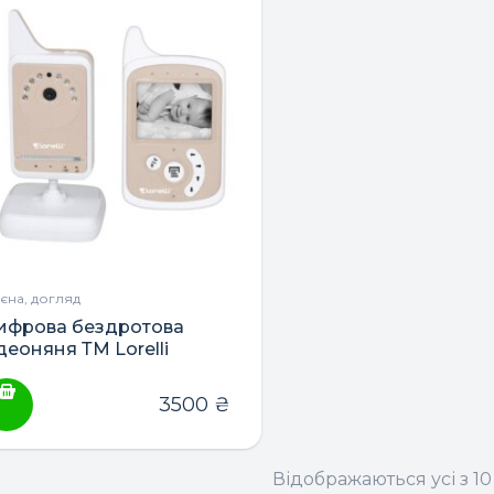
гієна, догляд
ифрова бездротова
деоняня ТМ Lorelli
3500
₴
Відображаються усі з 10