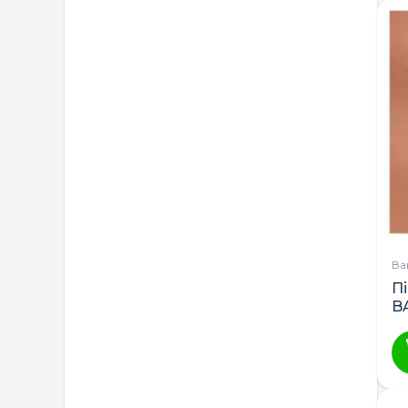
Ва
П
BA