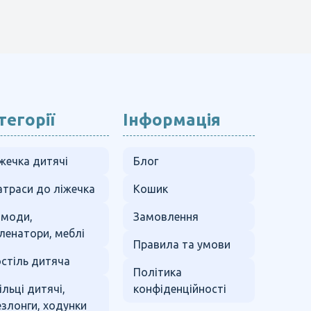
тегорії
Інформація
жечка дитячі
Блог
траси до ліжечка
Кошик
омоди,
Замовлення
ленатори, меблі
Правила та умови
стіль дитяча
Політика
ільці дитячі,
конфіденційності
злонги, ходунки