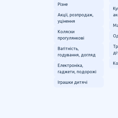
Різне
Ку
Акції, розпродаж,
ак
уцінення
Ма
Коляски
Од
прогулянкові
Тр
Вагітність,
ді
годування, догляд
Ко
Електроніка,
гаджети, подорожі
Іграшки дитячі