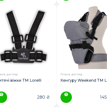
гієна, догляд
Гігієна, догляд
тячі віжки ТМ Lorelli
Кенгуру Weekend ТМ Lo
ПОШУК ТОВАРІВ:
280
₴
14