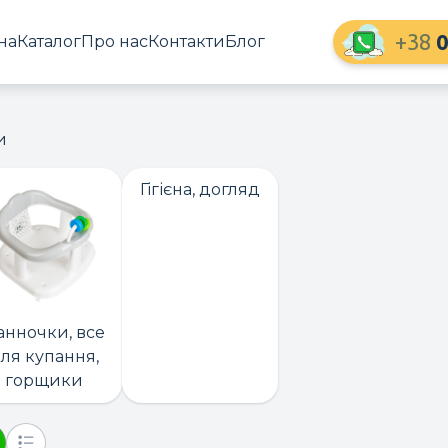
+38
0
на
Каталог
Про нас
Контакти
Блог
и
Гігієна, догляд
анночки, все
ля купання,
горщики