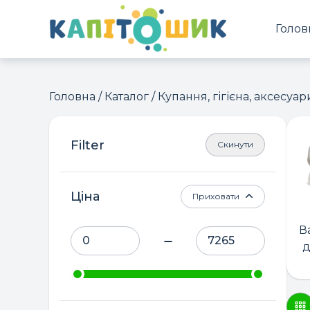
Голов
Головна
/
Каталог
/ Купання, гігієна, аксесуар
Скинути
Ціна
Приховати
В
д