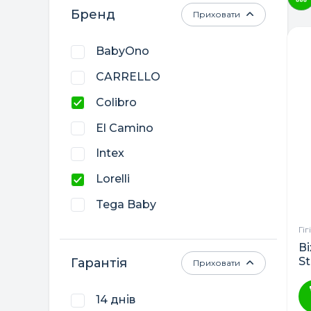
Бренд
Приховати
BabyOno
CARRELLO
Colibro
El Camino
Intex
Lorelli
Tega Baby
Twins
Гі
В
Маленька Соня
St
Гарантія
Приховати
Польща
14 днів
Україна