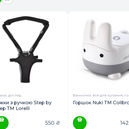
гієна, догляд
Ванночки, все для купання, г
іжки з ручкою Step by
Горшок Nuki ТМ Colibr
ep ТМ Lorelli
550
₴
14