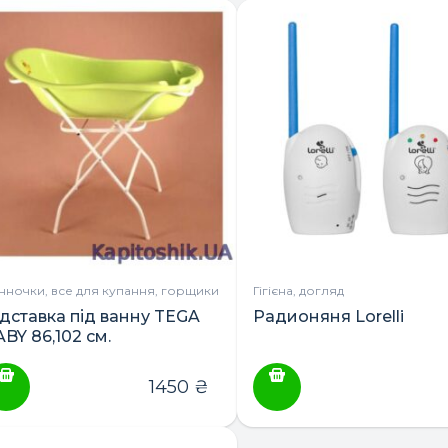
нночки, все для купання, горщики
Гігієна, догляд
ідставка під ванну TEGA
Радионяня Lorelli
BY 86,102 см.
1450
₴