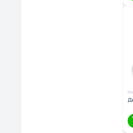
Гі
Ди