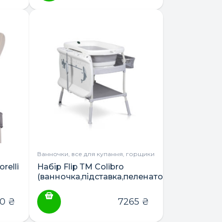
Ванночки, все для купання, горщики
relli
Набір Flip ТМ Colibro
(ванночка,підставка,пеленатор)
50
₴
7265
₴