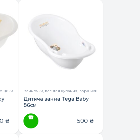
орщики
Ванночки, все для купання, горщики
by
Дитяча ванна Tega Baby
86см
00
₴
500
₴