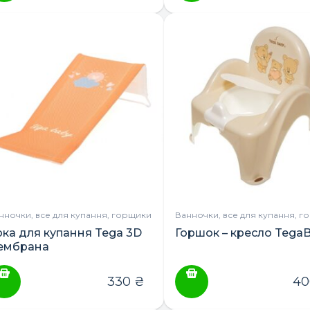
нночки, все для купання, горщики
Ванночки, все для купання, г
ірка для купання Tega 3D
Горшок – кресло Tega
ембрана
330
₴
4