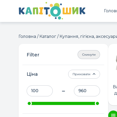
Голов
Головна
/
Каталог
/ Купання, гігієна, аксесуар
Скинути
Ціна
Приховати
В
д