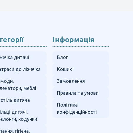
тегорії
Інформація
жечка дитячі
Блог
траси до ліжечка
Кошик
омоди,
Замовлення
ленатори, меблі
Правила та умови
стіль дитяча
Політика
ільці дитячі,
конфіденційності
злонги, ходунки
пання, гігієна,