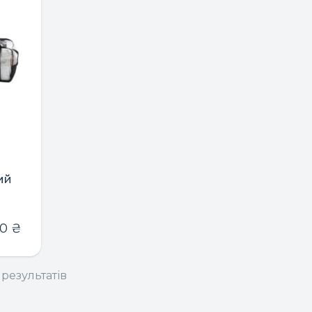
ий
20
₴
 результатів