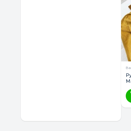
Ва
Р
М