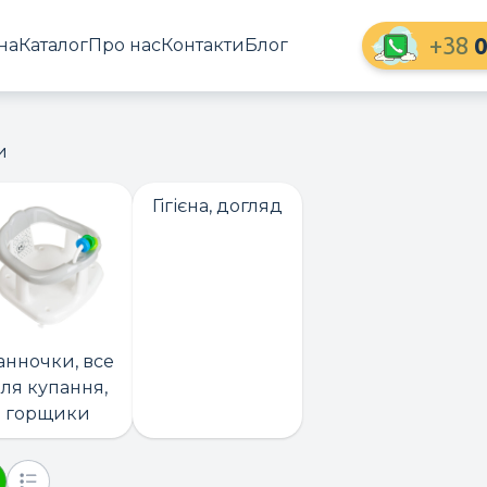
+38
0
на
Каталог
Про нас
Контакти
Блог
и
Гігієна, догляд
анночки, все
ля купання,
горщики