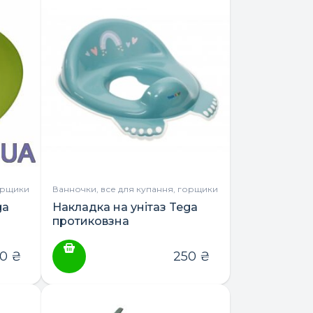
орщики
Ванночки, все для купання, горщики
ga
Накладка на унітаз Tega
протиковзна
00
₴
250
₴