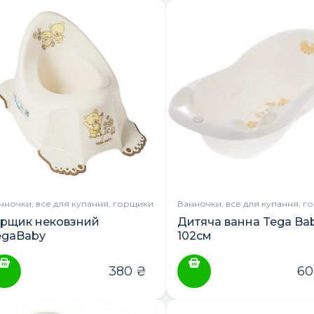
нночки, все для купання, горщики
Ванночки, все для купання, г
ПОШУК ТОВАРІВ:
орщик нековзний
Дитяча ванна Tega Ba
egaBaby
102см
380
₴
6