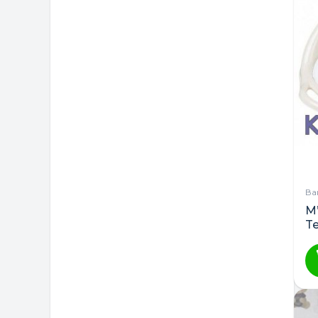
Ва
М
T