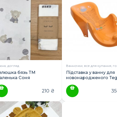
гієна, догляд
Ванночки, все для купання, г
елюшка бязь ТМ
Підставка у ванну для
аленька Соня
новонародженого Te
Baby
210
₴
3