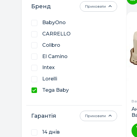
Бренд
Приховати
BabyOno
CARRELLO
Colibro
El Camino
Intex
Lorelli
Tega Baby
Twins
Ва
А
Маленька Соня
B
Гарантія
Приховати
Польща
14 днів
Україна