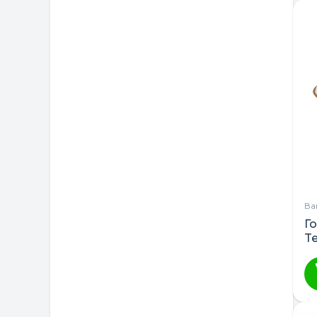
Ва
Г
T