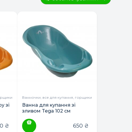
орщики
Ванночки, все для купання, горщики
y зі
Ванна для купання зі
зливом Tega 102 см
50
₴
650
₴