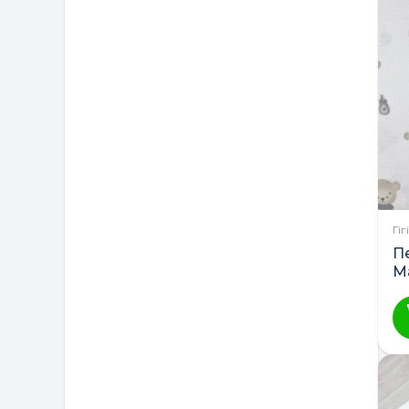
Гі
П
М