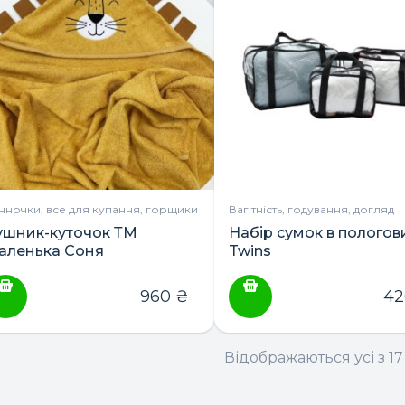
нночки, все для купання, горщики
Вагітність, годування, догляд
ушник-куточок ТМ
Набір сумок в пологов
аленька Соня
Twins
960
₴
4
Відображаються усі з 17