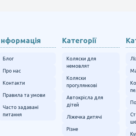
Інформація
Категорії
Ка
Блог
Коляски для
Лі
немовлят
Про нас
Ма
Коляски
Контакти
К
прогулянкові
пе
Правила та умови
Автокрісла для
По
дітей
Часто задавані
питання
Ст
Ліжечка дитячі
ше
Різне
Ку