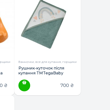
орщики
Ванночки, все для купання, горщики
Рушник-куточок після
ga
купання ТМTegaBaby
100*100
50
₴
700
₴