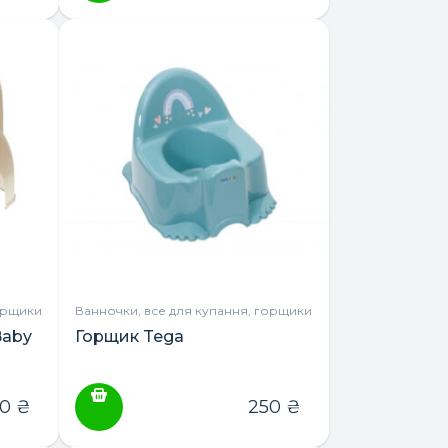
орщики
Ванночки, все для купання, горщики
Baby
Горщик Tega
00
₴
250
₴