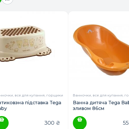
нночки, все для купання, горщики
Ванночки, все для купання, г
нтиковзна підставка Tega
Ванна дитяча Tega Bab
aby
зливом 86см
300
₴
5