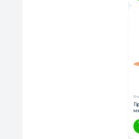
Ва
Г
м