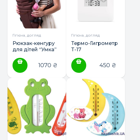
Гігієна, догляд
Гігієна, догляд
Рюкзак-кенгуру
Термо-Гигрометр
для дітей “Умка”
Т-17
№12
1070
₴
450
₴