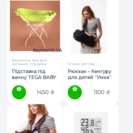
Ванночки, все для
купання, горщики
Гігієна, догляд
Підставка під
Рюкзак – Кенгуру
ванну TEGA BABY
для детей “Умка”
86,102 см.
№8
1450
₴
1100
₴