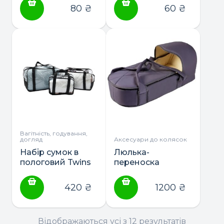
80
₴
60
₴
Вагітність, годування,
догляд
Аксесуари до колясок
Набір сумок в
Люлька-
пологовий Twins
переноска
Babyroom
420
₴
1200
₴
Відображаються усі з 12 результатів