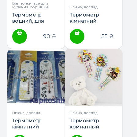
Ванночки, все для
купання, горщики
Гігієна, догляд
Термометр
Термометр
водний, для
кімнатний
ванни ТМ
“Місяць”
Склоприлад
90
₴
55
₴
Гігієна, догляд
Гігієна, догляд
Термометр
Термометр
кімнатний
комнатный
“Сувенірний”
“Любимчик”