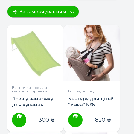
За замовчуванням
Ванночки, все для
купання, горщики
Гігієна, догляд
Гірка у ванночку
Кенгуру для дітей
для купання
“Умка” №6
300
₴
820
₴