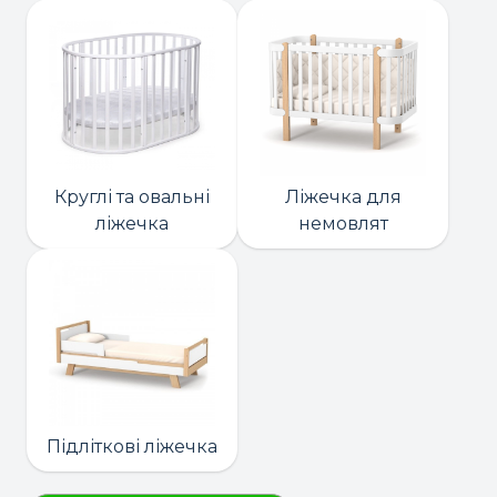
Круглі та овальні
Ліжечка для
ліжечка
немовлят
Підліткові ліжечка