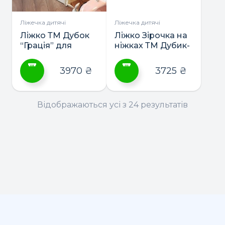
на
на
сторінці
сторінці
Ліжечка дитячі
Ліжечка дитячі
товару
товару
Ліжко ТМ Дубок
Ліжко Зірочка на
“Грація” для
ніжках ТМ Дубик-
новонародженних
М
3970
₴
3725
₴
Цей
Цей
товар
товар
Відображаються усі з 24 результатів
має
має
кілька
кілька
варіантів.
варіантів.
Параметри
Параметри
можна
можна
вибрати
вибрати
на
на
сторінці
сторінці
товару
товару