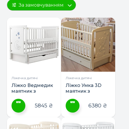
За замовчуванням
Ліжечка дитячі
Ліжечка дитячі
Ліжко Ведмедик
Ліжко Умка 3D
маятник з
маятник з
шухлядою ТМ
шухлядою ТМ
Дубик-М
Дубик-М
5845
₴
6380
₴
Цей
Цей
товар
товар