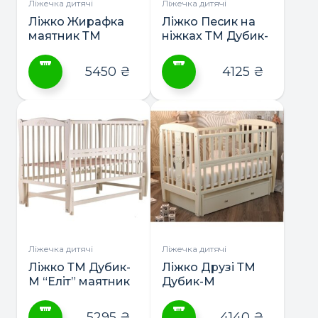
сторінці
сторінці
Ліжечка дитячі
Ліжечка дитячі
товару
товару
Ліжко Жирафка
Ліжко Песик на
маятник ТМ
ніжках ТМ Дубик-
Дубик-М
М
5450
₴
4125
₴
Цей
Цей
товар
товар
має
має
кілька
кілька
варіантів.
варіантів.
Параметри
Параметри
можна
можна
вибрати
вибрати
на
на
сторінці
сторінці
Ліжечка дитячі
Ліжечка дитячі
товару
товару
Ліжко ТМ Дубик-
Ліжко Друзі ТМ
М “Еліт” маятник
Дубик-М
5295
₴
4140
₴