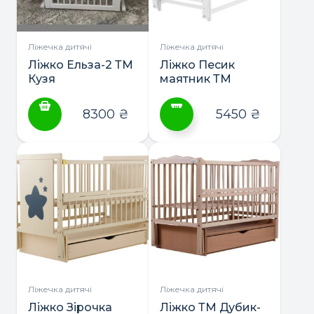
вибрати
вибрати
на
на
сторінці
сторінці
Ліжечка дитячі
Ліжечка дитячі
товару
товару
Ліжко Ельза-2 ТМ
Ліжко Песик
Кузя
маятник ТМ
Дубик-М
8300
₴
5450
₴
Цей
товар
має
кілька
варіантів.
Параметри
можна
вибрати
на
сторінці
Ліжечка дитячі
Ліжечка дитячі
товару
Ліжко Зірочка
Ліжко ТМ Дубик-