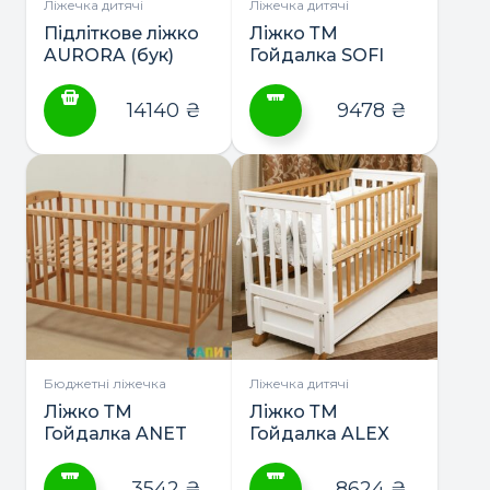
сторінці
сторінці
Ліжечка дитячі
Ліжечка дитячі
товару
товару
Підліткове ліжко
Ліжко ТМ
AURORA (бук)
Гойдалка SOFI
190*80 з
відкидна
шухлядами ТМ
боковина на
14140
₴
9478
₴
Гойдалка
маятнику з
шухлядою
Цей
товар
має
кілька
варіантів.
Параметри
можна
вибрати
на
сторінці
Бюджетні ліжечка
Ліжечка дитячі
товару
Ліжко ТМ
Ліжко ТМ
Гойдалка ANET
Гойдалка ALEX
відкидна
боковина на
3542
₴
8624
₴