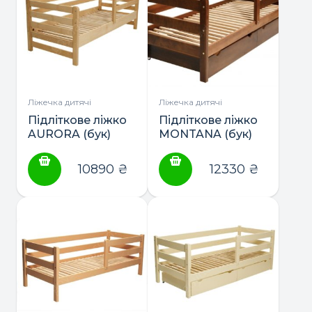
Ліжечка дитячі
Ліжечка дитячі
Підліткове ліжко
Підліткове ліжко
AURORA (бук)
MONTANA (бук)
190*80 ТМ
160*80 з
Гойдалка
шухлядами ТМ
10890
₴
12330
₴
Гойдалка