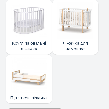
Круглі та овальні
Ліжечка для
ліжечка
немовлят
Підліткові ліжечка