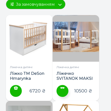
За замовчуванням
Ліжечка дитячі
Ліжечка дитячі
Ліжко ТМ DeSon
Ліжечко
Hmarynka
SVITANOK MAKSI
маятник з
ТМ DeSon 2в1 +
шухлядою
матрас
6720
₴
10500
₴
Цей
товар