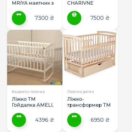
MRIYA маятник з
CHARIVNE
шухлядою
маятник з
шухлядою
7300
₴
7500
₴
Цей
товар
має
кілька
варіантів.
Параметри
можна
вибрати
на
сторінці
Бюджетні ліжечка
Ліжечка дитячі
товару
Ліжко ТМ
Ліжко-
Гойдалка AMELI,
трансформер ТМ
відкидна
DeSon Лодочка
боковина
маятник з
4396
₴
6950
₴
шухлядою
Цей
Цей