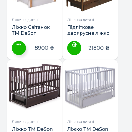
вибрати
на
сторінці
Ліжечка дитячі
Ліжечка дитячі
товару
Ліжко Світанок
Підліткове
ТМ DeSon
двоярусне ліжко
(маятник або
ТМ Гойдалка
маятник з
Tokyo з
8900
₴
21800
₴
шухлядою)
шухлядою 190×80
Цей
товар
має
кілька
варіантів.
Параметри
можна
вибрати
на
сторінці
Ліжечка дитячі
Ліжечка дитячі
товару
Ліжко ТМ DeSon
Ліжко ТМ DeSon