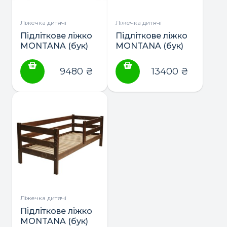
Ліжечка дитячі
Ліжечка дитячі
Підліткове ліжко
Підліткове ліжко
MONTANA (бук)
MONTANA (бук)
160*80 ТМ
190*80 з
Гойдалка
шухлядами ТМ
9480
₴
13400
₴
Гойдалка
Ліжечка дитячі
Підліткове ліжко
MONTANA (бук)