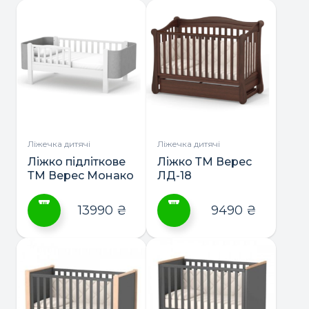
товар
має
кілька
варіантів.
Параметри
можна
вибрати
на
сторінці
Ліжечка дитячі
Ліжечка дитячі
товару
Ліжко підліткове
Ліжко ТМ Верес
ТМ Верес Монако
ЛД-18
Велюр
160*80/190*80
13990
₴
9490
₴
Цей
Цей
товар
товар
має
має
кілька
кілька
варіантів.
варіантів.