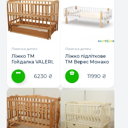
має
кілька
варіантів.
Параметри
можна
вибрати
на
сторінці
Ліжечка дитячі
Ліжечка дитячі
товару
Ліжко ТМ
Ліжко підліткове
Гойдалка VALERI,
ТМ Верес Монако
відкидна
190*80
боковина +
6230
₴
11990
₴
шухляда
Цей
товар
має
кілька
варіантів.
Параметри
можна