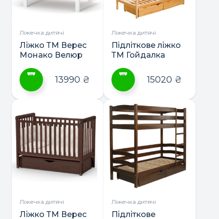
вибрати
вибрати
на
на
сторінці
сторінці
Ліжечка дитячі
Ліжечка дитячі
товару
товару
Ліжко ТМ Верес
Підліткове ліжко
Монако Велюр
ТМ Гойдалка
TERRY з
шухлядами
13990
₴
15020
₴
160х80 або 190х80
Цей
Цей
товар
товар
має
має
кілька
кілька
варіантів.
варіантів.
Параметри
Параметри
можна
можна
вибрати
вибрати
на
на
сторінці
сторінці
Ліжечка дитячі
Ліжечка дитячі
товару
товару
Ліжко ТМ Верес
Підліткове