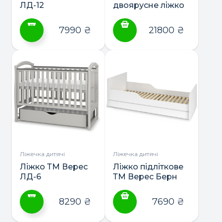
ЛД-12
двоярусне ліжко
ТМ Гойдалка
Tokyo з
7990
₴
21800
₴
шухлядою 190×80
Цей
товар
має
кілька
варіантів.
Параметри
можна
вибрати
на
сторінці
Ліжечка дитячі
Ліжечка дитячі
товару
Ліжко ТМ Верес
Ліжко підліткове
ЛД-6
ТМ Верес Берн
190*80
8290
₴
7690
₴
Цей