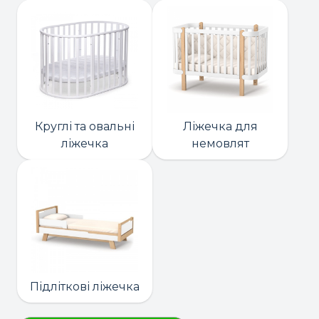
Круглі та овальні
Ліжечка для
ліжечка
немовлят
Підліткові ліжечка