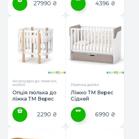
190*80
боковина
27990
₴
4396
₴
Цей
товар
має
кілька
варіантів.
Параметри
можна
вибрати
на
сторінці
Аксесуари до ліжечок,
мобілі
Ліжечка дитячі
товару
Опція люлька до
Ліжко ТМ Верес
ліжка ТМ Верес
Сідней
Монако
2290
₴
6990
₴
Цей
товар