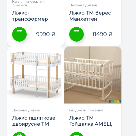
сторінці
сторінці
Круглі та овальні
ліжечка
Ліжечка дитячі
товару
товару
Ліжко-
Ліжко ТМ Верес
трансформер
Манхеттен
Рим ТМ Верес
9990
₴
8490
₴
Цей
Цей
товар
товар
має
має
кілька
кілька
варіантів.
варіантів.
Параметри
Параметри
можна
можна
вибрати
вибрати
на
на
сторінці
сторінці
Ліжечка дитячі
Бюджетні ліжечка
товару
товару
Ліжко підліткове
Ліжко ТМ
двоярусне ТМ
Гойдалка AMELI,
Верес Монако
відкидна