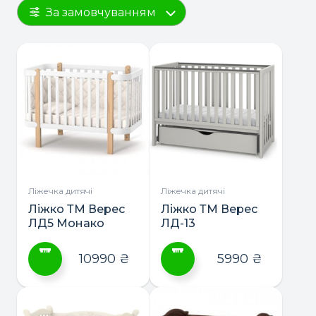
За замовчуванням
Ліжечка дитячі
Ліжечка дитячі
Ліжко ТМ Верес
Ліжко ТМ Верес
ЛД5 Монако
ЛД-13
10990
₴
5990
₴
Цей
Цей
товар
товар