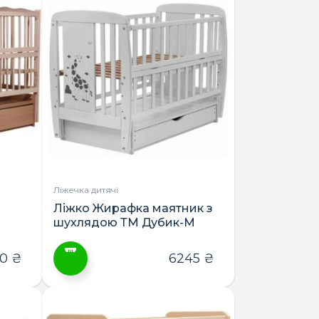
має
кілька
варіантів.
Параметри
можна
вибрати
на
сторінці
товару
Ліжечка дитячі
Ліжко Жирафка маятник з
шухлядою ТМ Дубик-М
60
₴
6245
₴
Цей
товар
має