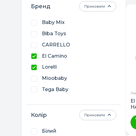
Бренд
Приховати
Baby Mix
Biba Toys
CARRELLO
El Camino
Lorelli
Mioobaby
Tega Baby
Лі
Верес
E
H
Гойдалка
Колір
Приховати
Дубик-М
Білий
Кузя