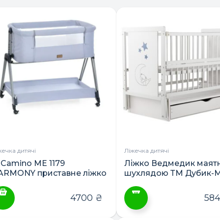
жечка дитячі
Ліжечка дитячі
l Camino ME 1179
Ліжко Ведмедик маятн
ARMONY приставне ліжко
шухлядою ТМ Дубик-
4700
₴
58
Цей