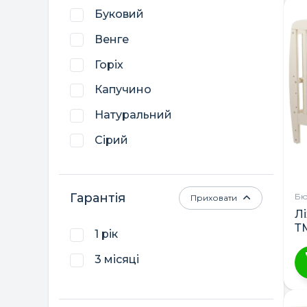
Буковий
ТМ DeSon
Венге
Трія
Горіх
Україна
Капучино
Натуральний
Сірий
Слонова кістка
Гарантія
Бю
Приховати
Л
Т
1 рік
3 місяці
Ц
т