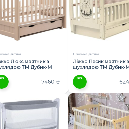
араметри
Параметри
ожна
можна
ибрати
вибрати
а
на
орінці
сторінці
овару
товару
жечка дитячі
Ліжечка дитячі
іжко Люкс маятник з
Ліжко Песик маятник 
ухлядою ТМ Дубик-М
шухлядою ТМ Дубик-
7460
₴
62
ей
Цей
овар
товар
ає
має
лька
кілька
ріантів.
варіантів.
араметри
Параметри