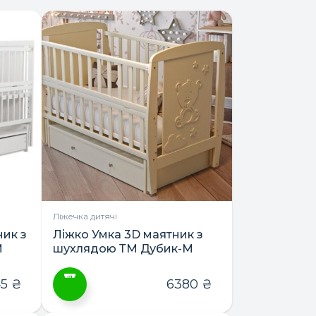
Ліжечка дитячі
ик з
Ліжко Умка 3D маятник з
М
шухлядою ТМ Дубик-М
45
₴
6380
₴
Цей