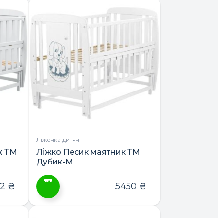
товар
має
кілька
варіантів.
Параметри
можна
вибрати
на
сторінці
товару
Ліжечка дитячі
к ТМ
Ліжко Песик маятник ТМ
Дубик-М
82
₴
5450
₴
Цей
товар