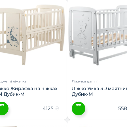
товар
має
кілька
варіантів.
Параметри
можна
вибрати
на
сторінці
товару
джетні ліжечка
Ліжечка дитячі
іжко Жирафка на ніжках
Ліжко Умка 3D маятни
М Дубик-М
Дубик-М
4125
₴
55
ей
Цей
овар
товар