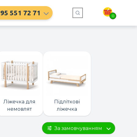
95 551 72 71
0
Ліжечка для
Підліткові
немовлят
ліжечка
За замовчуванням