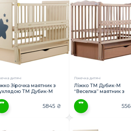
ає
має
лька
кілька
ріантів.
варіантів.
араметри
Параметри
ожна
можна
ибрати
вибрати
а
на
орінці
сторінці
овару
товару
жечка дитячі
Ліжечка дитячі
іжко Зірочка маятник з
Ліжко ТМ Дубик-М
ухлядою ТМ Дубик-М
“Веселка” маятник з
шухлядою
5845
₴
55
ей
Цей
овар
товар
ає
має