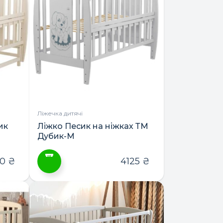
кілька
варіантів.
Параметри
можна
вибрати
на
сторінці
товару
Ліжечка дитячі
ик
Ліжко Песик на ніжках ТМ
Дубик-М
50
₴
4125
₴
Цей
товар
має
кілька