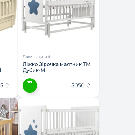
Параметри
можна
вибрати
на
сторінці
товару
Ліжечка дитячі
з
Ліжко Зірочка маятник ТМ
М
Дубик-М
45
₴
5050
₴
Цей
товар
має
кілька
варіантів.
Параметри