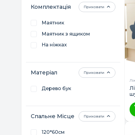
м
Комплектація
Приховати
кі
ва
Маятник
П
Маятник з ящиком
м
в
На ніжках
н
ст
т
Матеріал
Приховати
Лі
Л
Дерево бук
ш
Спальне Місце
Приховати
Ц
т
120*60см
м