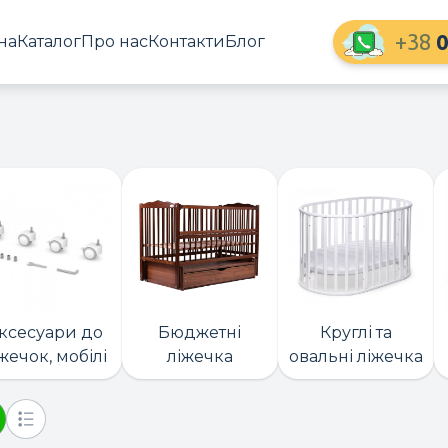
+38
0
на
Каталог
Про нас
Контакти
Блог
ксесуари до
Бюджетні
Круглі та
жечок, мобілі
ліжечка
овальні ліжечка