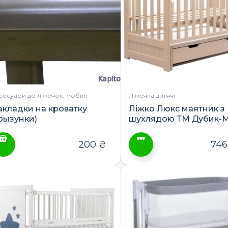
араметри
Параметри
ожна
можна
ибрати
вибрати
а
на
орінці
сторінці
овару
товару
сесуари до ліжечок, мобілі
Ліжечка дитячі
акладки на кроватку
Ліжко Люкс маятник з
грызунки)
шухлядою ТМ Дубик-
200
₴
74
Цей
товар
має
кілька
варіантів.
Параметри