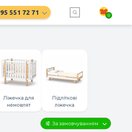
95 551 72 71
0
Ліжечка для
Підліткові
немовлят
ліжечка
За замовчуванням