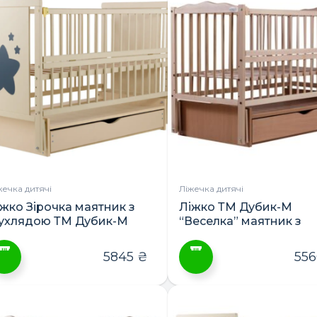
ає
має
лька
кілька
ріантів.
варіантів.
араметри
Параметри
ожна
можна
ибрати
вибрати
а
на
орінці
сторінці
овару
товару
жечка дитячі
Ліжечка дитячі
іжко Зірочка маятник з
Ліжко ТМ Дубик-М
ухлядою ТМ Дубик-М
“Веселка” маятник з
шухлядою
5845
₴
55
ей
Цей
овар
товар
ає
має