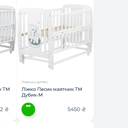
товар
має
кілька
варіантів.
Параметри
можна
вибрати
на
сторінці
товару
Ліжечка дитячі
к ТМ
Ліжко Песик маятник ТМ
Дубик-М
82
₴
5450
₴
Цей
товар