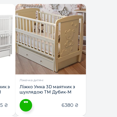
Ліжечка дитячі
ик з
Ліжко Умка 3D маятник з
М
шухлядою ТМ Дубик-М
45
₴
6380
₴
Цей