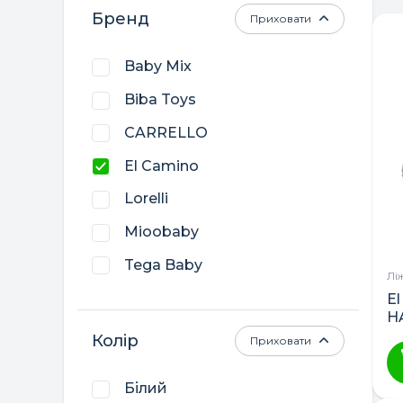
Бренд
Приховати
Baby Mix
Biba Toys
CARRELLO
El Camino
Lorelli
Mioobaby
Tega Baby
Лі
Верес
E
H
Гойдалка
Колір
Приховати
Дубик-М
Білий
Кузя