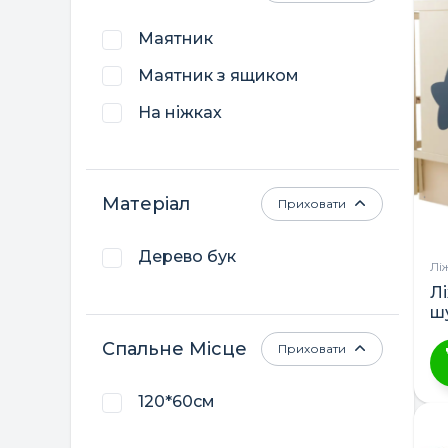
м
Маятник
кі
ва
Маятник з ящиком
П
На ніжках
м
в
н
ст
Матеріал
Приховати
т
Дерево бук
Лі
Л
ш
Спальне Місце
Приховати
Ц
120*60см
т
м