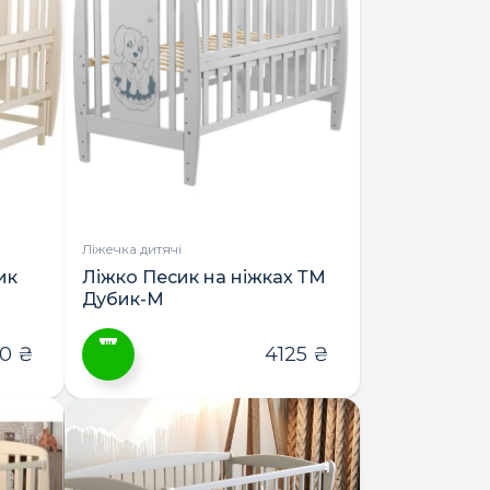
кілька
варіантів.
Параметри
можна
вибрати
на
сторінці
товару
Ліжечка дитячі
ик
Ліжко Песик на ніжках ТМ
Дубик-М
50
₴
4125
₴
Цей
товар
має
кілька