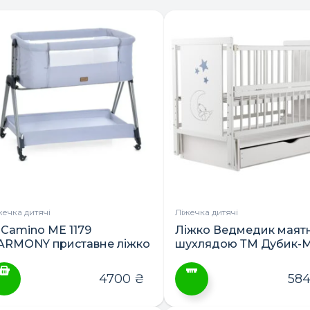
жечка дитячі
Ліжечка дитячі
l Camino ME 1179
Ліжко Ведмедик маятн
ARMONY приставне ліжко
шухлядою ТМ Дубик-
4700
₴
58
Цей