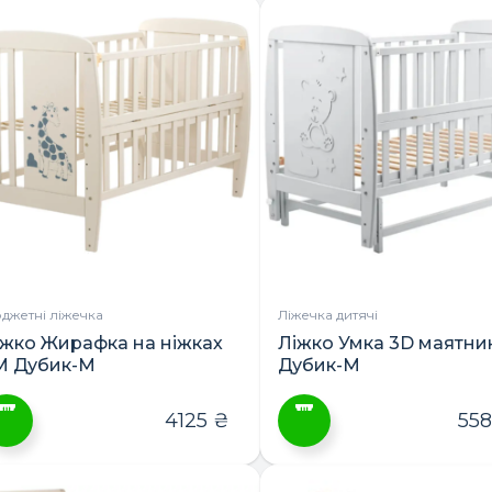
товар
має
кілька
варіантів.
Параметри
можна
вибрати
на
сторінці
товару
джетні ліжечка
Ліжечка дитячі
іжко Жирафка на ніжках
Ліжко Умка 3D маятни
М Дубик-М
Дубик-М
4125
₴
55
ей
Цей
овар
товар