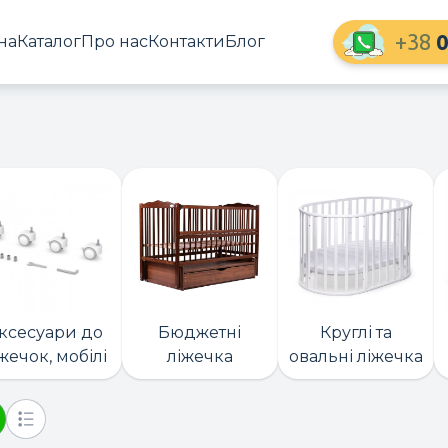
+38
0
на
Каталог
Про нас
Контакти
Блог
ксесуари до
Бюджетні
Круглі та
жечок, мобілі
ліжечка
овальні ліжечка