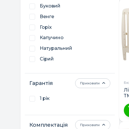
Буковий
ТМ DeSon
Венге
Трія
Горіх
Україна
Капучино
Натуральний
Сірий
Слонова кістка
Гарантія
Бю
Приховати
Л
Т
1 рік
Ц
Комплектація
Приховати
т