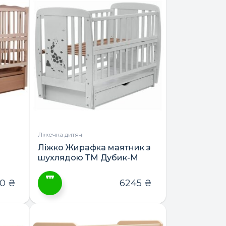
має
кілька
варіантів.
Параметри
можна
вибрати
на
сторінці
товару
Ліжечка дитячі
Ліжко Жирафка маятник з
шухлядою ТМ Дубик-М
60
₴
6245
₴
Цей
товар
має