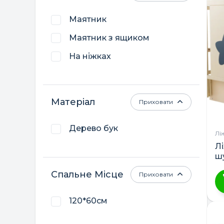
м
Маятник
кі
ва
Маятник з ящиком
П
На ніжках
м
в
н
ст
Матеріал
Приховати
т
Дерево бук
Лі
Л
ш
Спальне Місце
Приховати
Ц
120*60см
т
м