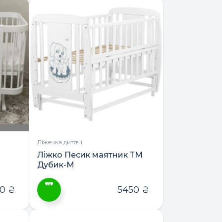
товар
має
кілька
варіантів.
Параметри
можна
вибрати
на
сторінці
товару
Ліжечка дитячі
Ліжко Песик маятник ТМ
Дубик-М
00
₴
5450
₴
Цей
товар