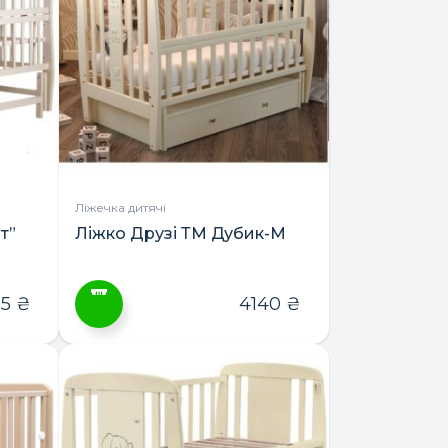
варіантів.
Параметри
можна
вибрати
на
сторінці
товару
Ліжечка дитячі
т”
Ліжко Друзі ТМ Дубик-М
95
₴
4140
₴
Цей
товар
має
кілька
варіантів.