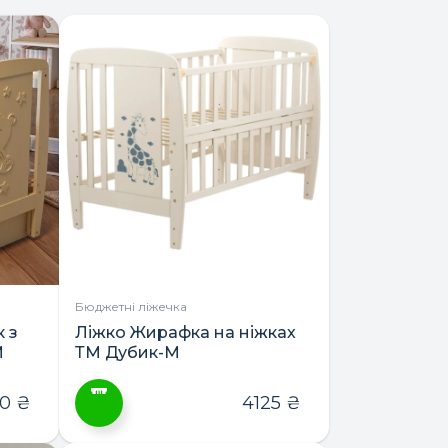
Бюджетні ліжечка
 з
Ліжко Жирафка на ніжках
М
ТМ Дубик-М
80
₴
4125
₴
Цей