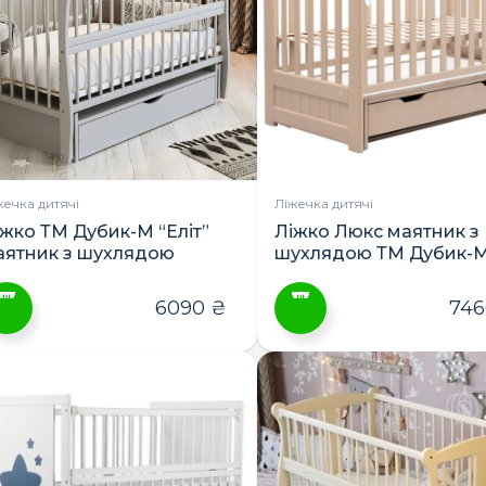
араметри
Параметри
ожна
можна
ибрати
вибрати
а
на
орінці
сторінці
овару
товару
жечка дитячі
Ліжечка дитячі
іжко ТМ Дубик-М “Еліт”
Ліжко Люкс маятник з
аятник з шухлядою
шухлядою ТМ Дубик-
6090
₴
74
ей
Цей
овар
товар
ає
має
лька
кілька
ріантів.
варіантів.
араметри
Параметри