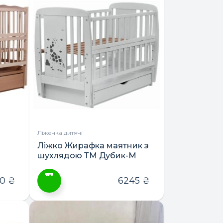
має
кілька
варіантів.
Параметри
можна
вибрати
на
сторінці
товару
Ліжечка дитячі
Ліжко Жирафка маятник з
шухлядою ТМ Дубик-М
60
₴
6245
₴
Цей
товар
має