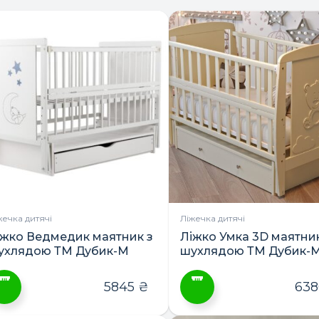
жечка дитячі
Ліжечка дитячі
іжко Ведмедик маятник з
Ліжко Умка 3D маятник
ухлядою ТМ Дубик-М
шухлядою ТМ Дубик-
5845
₴
63
ей
Цей