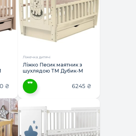
Параметри
можна
вибрати
на
сторінці
товару
Ліжечка дитячі
Ліжко Песик маятник з
М
шухлядою ТМ Дубик-М
60
₴
6245
₴
Цей
товар
має
кілька
варіантів.
Параметри