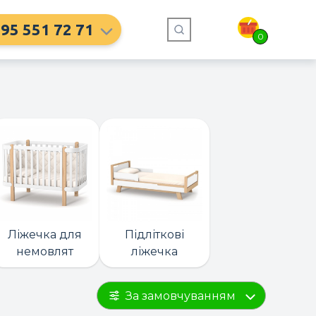
95 551 72 71
0
Ліжечка для
Підліткові
немовлят
ліжечка
За замовчуванням