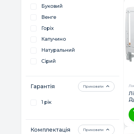
т
Буковий
ТМ DeSon
м
Венге
кі
Трія
ва
Горіх
Україна
П
Капучино
м
в
Натуральний
н
Сірий
ст
т
Слонова кістка
Гарантія
Лі
Приховати
Л
Д
1 рік
Ц
Комплектація
Приховати
т