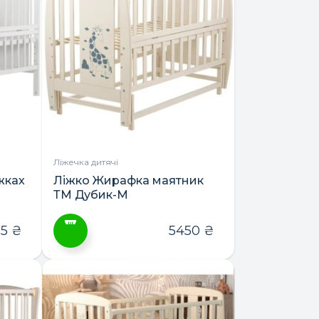
Ліжечка дитячі
жках
Ліжко Жирафка маятник
ТМ Дубик-М
25
₴
5450
₴
Цей
товар
має
кілька