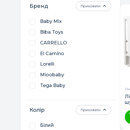
Бренд
Приховати
Baby Mix
Biba Toys
CARRELLO
El Camino
Lorelli
Mioobaby
Tega Baby
Лі
Верес
Л
ш
Гойдалка
Колір
Приховати
Дубик-М
Білий
Ц
Кузя