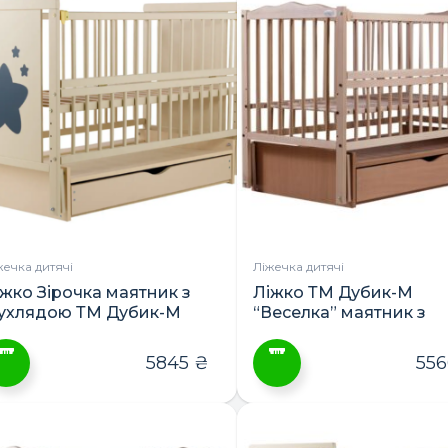
ає
лька
ріантів.
араметри
ожна
ибрати
а
орінці
овару
жечка дитячі
Ліжечка дитячі
іжко Зірочка маятник з
Ліжко ТМ Дубик-М
ухлядою ТМ Дубик-М
“Веселка” маятник з
шухлядою
5845
₴
55
ей
Цей
овар
товар
ає
має