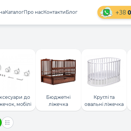
+38
0
на
Каталог
Про нас
Контакти
Блог
ксесуари до
Бюджетні
Круглі та
жечок, мобілі
ліжечка
овальні ліжечка