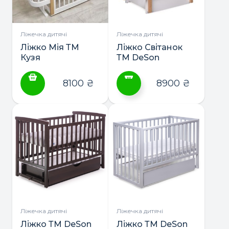
Ліжечка дитячі
Ліжечка дитячі
Ліжко Мія ТМ
Ліжко Світанок
Кузя
ТМ DeSon
(маятник або
маятник з
8100
₴
8900
₴
шухлядою)
Цей
товар
має
кілька
варіантів.
Параметри
можна
вибрати
на
сторінці
Ліжечка дитячі
Ліжечка дитячі
товару
Ліжко ТМ DeSon
Ліжко ТМ DeSon