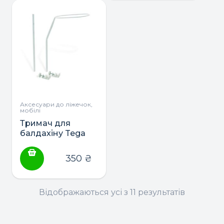
товар
товар
має
має
кілька
кілька
варіантів.
варіантів.
Параметри
Параметри
можна
можна
вибрати
вибрати
на
на
сторінці
сторінці
Аксесуари до ліжечок,
мобілі
товару
товару
Тримач для
балдахіну Tega
Baby
350
₴
Відображаються усі з 11 результатів