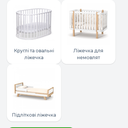
Круглі та овальні
Ліжечка для
ліжечка
немовлят
Підліткові ліжечка