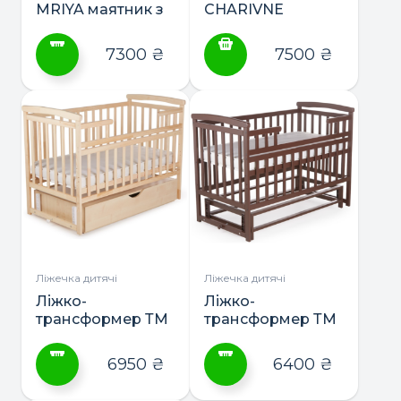
MRIYA маятник з
CHARIVNE
шухлядою
маятник з
шухлядою
7300
₴
7500
₴
Цей
товар
має
кілька
варіантів.
Параметри
можна
вибрати
на
сторінці
Ліжечка дитячі
Ліжечка дитячі
товару
Ліжко-
Ліжко-
трансформер ТМ
трансформер ТМ
DeSon Лодочка
DeSon Лодочка
маятник з
маятник
6950
₴
6400
₴
шухлядою
Цей
Цей