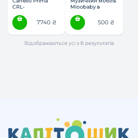
Carrello Prima
Музичний мобіль
CRL-
Mioobaby в
16503(приставне
асортименті
ліжечко з
7740
₴
500
₴
електронною
системою
заколисування)
Відображаються усі з 8 результатів