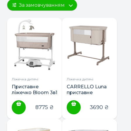
За замовчуванням
Ліжечка дитячі
Ліжечка дитячі
Приставне
CARRELLO Luna
ліжечко Bloom 3в1
приставне
ТМ Carrello
ліжечко
8775
₴
3690
₴