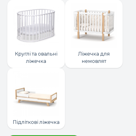
Круглі та овальні
Ліжечка для
ліжечка
немовлят
Підліткові ліжечка