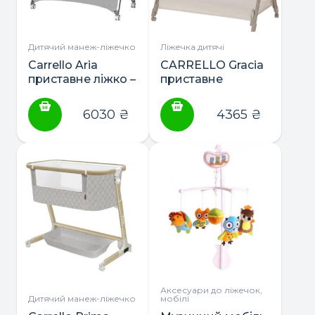
Дитячий манеж-ліжечко
Ліжечка дитячі
Carrello Aria
CARRELLO Gracia
приставне ліжко –
приставне
манеж
ліжечко
6030
₴
4365
₴
Аксесуари до ліжечок,
Дитячий манеж-ліжечко
мобілі