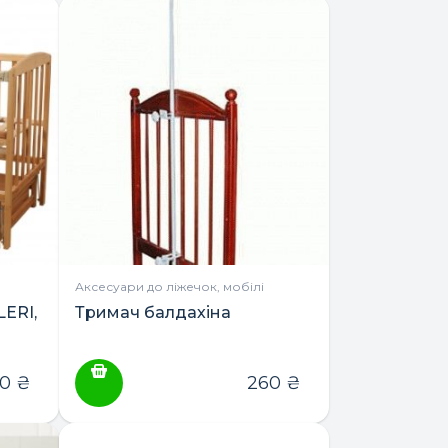
Аксесуари до ліжечок, мобілі
ERI,
Тримач балдахіна
30
₴
260
₴