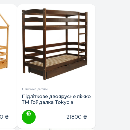
Ліжечка дитячі
Підліткове двоярусне ліжко
ТМ Гойдалка Tokyo з
о
шухлядою 190×80
20
₴
21800
₴