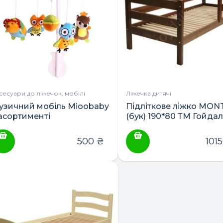
сесуари до ліжечок, мобілі
Ліжечка дитячі
узичний мобіль Mioobaby
Підліткове ліжко MO
 асортименті
(бук) 190*80 ТМ Гойда
500
₴
101