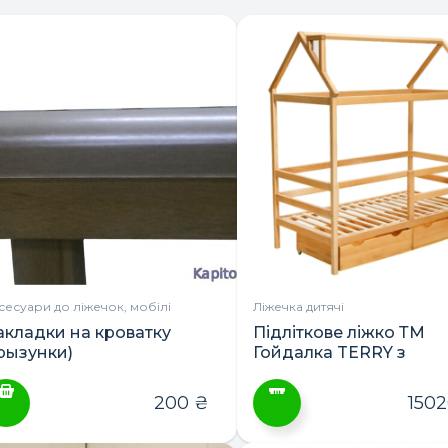
сесуари до ліжечок, мобілі
Ліжечка дитячі
акладки на кроватку
Підліткове ліжко ТМ
грызунки)
Гойдалка TERRY з
шухлядами 160х80 аб
190х80
200
₴
150
Цей