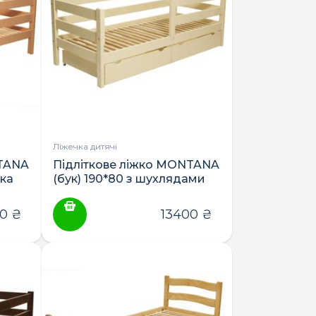
Ліжечка дитячі
NTANA
Підліткове ліжко MONTANA
лка
(бук) 190*80 з шухлядами
ТМ Гойдалка
80
₴
13400
₴