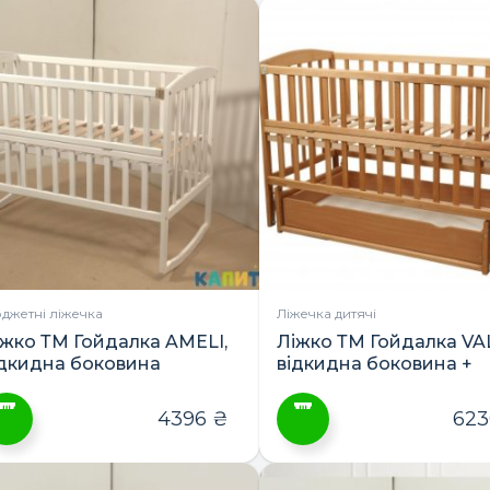
товар
має
кілька
варіантів.
Параметри
можна
вибрати
на
сторінці
товару
джетні ліжечка
Ліжечка дитячі
іжко ТМ Гойдалка AMELI,
Ліжко ТМ Гойдалка VAL
ідкидна боковина
відкидна боковина +
шухляда
4396
₴
62
ей
Цей
овар
товар