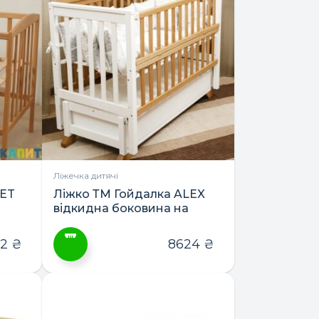
Ліжечка дитячі
NET
Ліжко ТМ Гойдалка ALEX
відкидна боковина на
маятнику з шухлядою
42
₴
8624
₴
Цей
товар
має