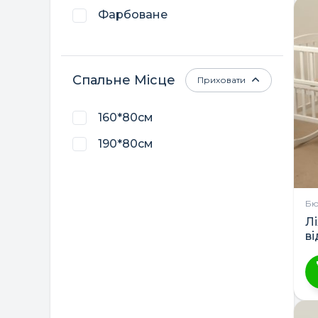
Фарбоване
ТМ DeSon
Трія
Україна
Спальне Місце
Приховати
160*80см
190*80см
Бю
Л
в
Ц
т