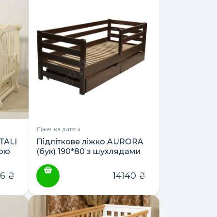
Ліжечка дитячі
TALI
Підліткове ліжко AURORA
ною
(бук) 190*80 з шухлядами
ою та
ТМ Гойдалка
16
₴
14140
₴