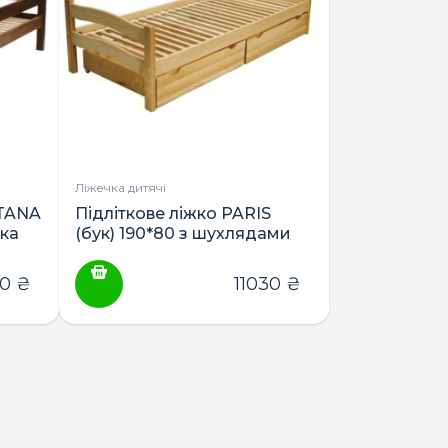
Ліжечка дитячі
NTANA
Підліткове ліжко PARIS
лка
(бук) 190*80 з шухлядами
ТМ Гойдалка
50
₴
11030
₴