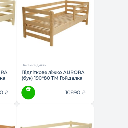
кілька
варіантів.
Параметри
можна
вибрати
на
сторінці
товару
Ліжечка дитячі
ORA
Підліткове ліжко AURORA
лка
(бук) 190*80 ТМ Гойдалка
50
₴
10890
₴