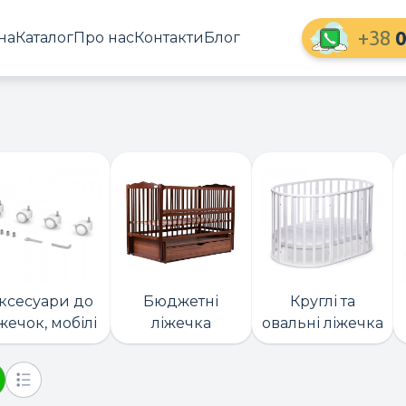
+38
0
на
Каталог
Про нас
Контакти
Блог
ксесуари до
Бюджетні
Круглі та
жечок, мобілі
ліжечка
овальні ліжечка