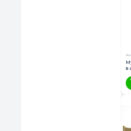
Ак
М
в