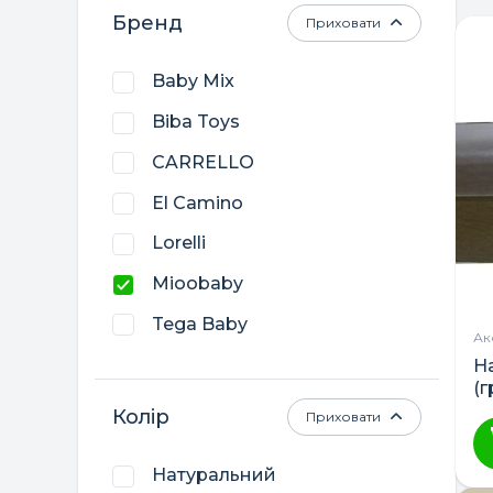
Бренд
Приховати
Baby Mix
Biba Toys
CARRELLO
El Camino
Lorelli
Mioobaby
Tega Baby
Ак
Верес
Н
(
Гойдалка
Колір
Приховати
Дубик-М
Натуральний
Кузя