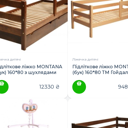
жечка дитячі
Ліжечка дитячі
ідліткове ліжко MONTANA
Підліткове ліжко MO
бук) 160*80 з шухлядами
(бук) 160*80 ТМ Гойда
М Гойдалка
12330
₴
94