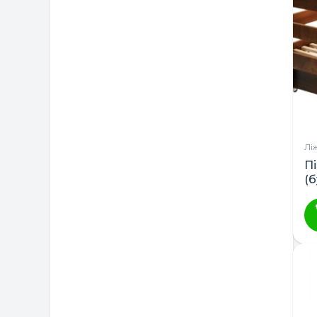
Лі
П
(
Т