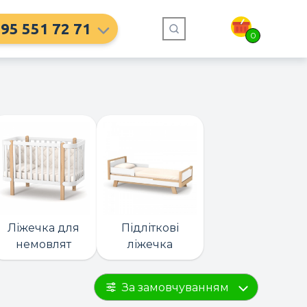
95 551 72 71
0
Ліжечка для
Підліткові
немовлят
ліжечка
За замовчуванням