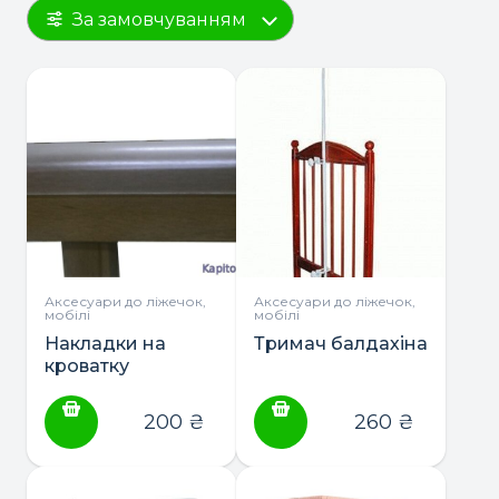
За замовчуванням
Аксесуари до ліжечок,
Аксесуари до ліжечок,
мобілі
мобілі
Накладки на
Тримач балдахіна
кроватку
(грызунки)
200
₴
260
₴