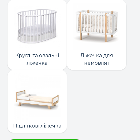
Круглі та овальні
Ліжечка для
ліжечка
немовлят
Підліткові ліжечка