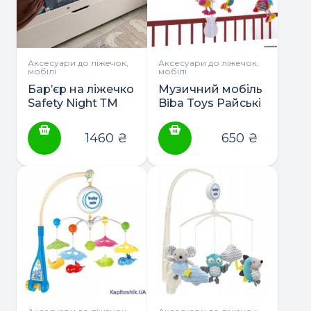
Аксесуари до ліжечок,
Аксесуари до ліжечок,
мобілі
мобілі
Бар’єр на ліжечко
Музичний мобіль
Safety Night ТМ
Biba Toys Райські
Lorelli
пташки
1460
₴
650
₴