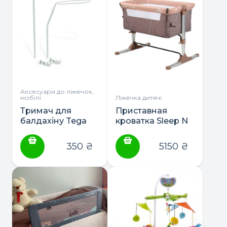
Аксесуари до ліжечок,
мобілі
Ліжечка дитячі
Тримач для
Приставная
балдахіну Tega
кроватка Sleep N
Baby
Care ТМ Lorelli
350
₴
5150
₴