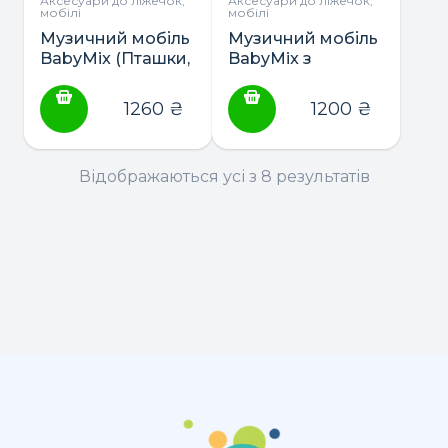
Аксесуари до ліжечок,
Аксесуари до ліжечок,
мобілі
мобілі
Музичний мобіль
Музичний мобіль
BabyMix (Пташки,
BabyMix з
Вертольотики,
плюшевою
Конячки)
іграшкою (в
1260
₴
1200
₴
асортименті)
Відображаються усі з 8 результатів