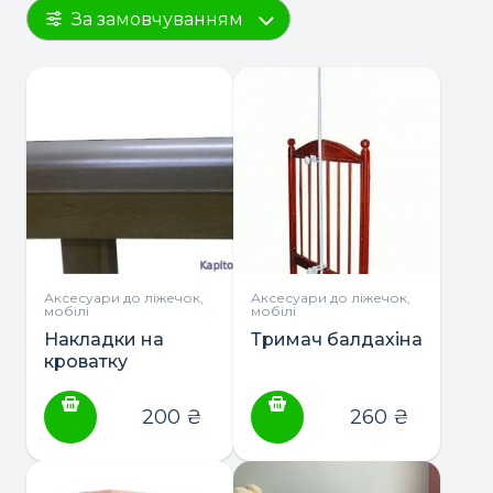
За замовчуванням
Аксесуари до ліжечок,
Аксесуари до ліжечок,
мобілі
мобілі
Накладки на
Тримач балдахіна
кроватку
(грызунки)
200
₴
260
₴