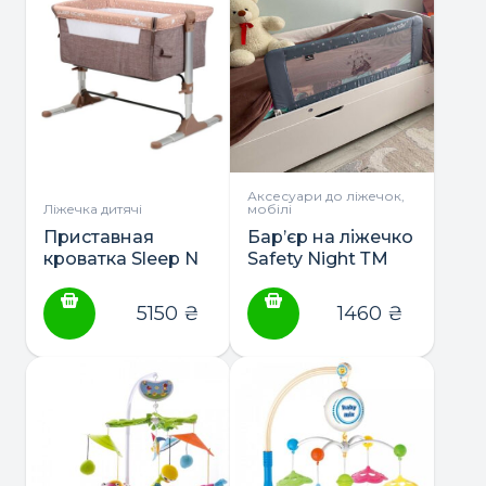
Аксесуари до ліжечок,
Ліжечка дитячі
мобілі
Приставная
Бар’єр на ліжечко
кроватка Sleep N
Safety Night ТМ
Care ТМ Lorelli
Lorelli
5150
₴
1460
₴