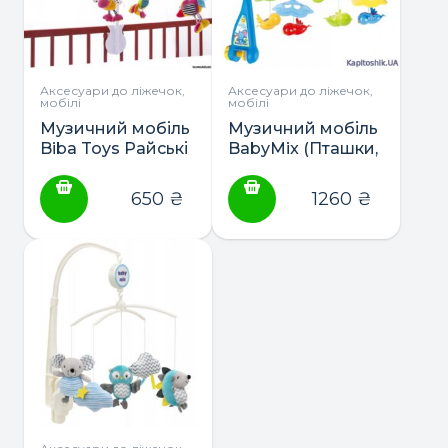
Аксесуари до ліжечок,
Аксесуари до ліжечок,
мобілі
мобілі
Музичний мобіль
Музичний мобіль
Biba Toys Райські
BabyMix (Пташки,
пташки
Вертольотики,
Конячки)
650
₴
1260
₴