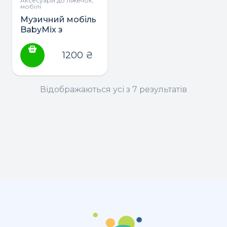
Аксесуари до ліжечок,
мобілі
Музичний мобіль
BabyMix з
плюшевою
іграшкою (в
1200
₴
асортименті)
Відображаються усі з 7 результатів