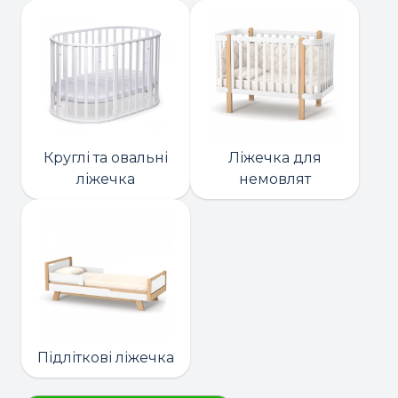
Круглі та овальні
Ліжечка для
ліжечка
немовлят
Підліткові ліжечка