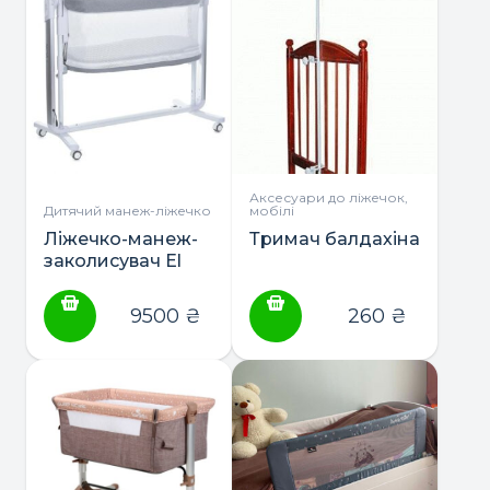
Аксесуари до ліжечок,
Дитячий манеж-ліжечко
мобілі
Ліжечко-манеж-
Тримач балдахіна
заколисувач El
Camino Noa ME
1125-G
9500
₴
260
₴