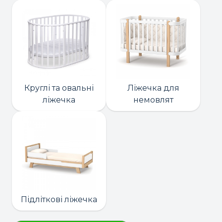
Круглі та овальні
Ліжечка для
ліжечка
немовлят
Підліткові ліжечка