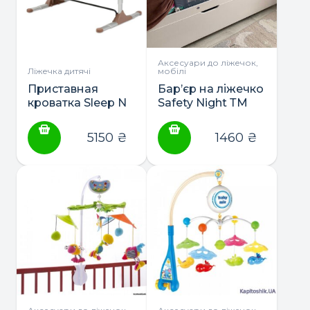
Аксесуари до ліжечок,
Ліжечка дитячі
мобілі
Приставная
Бар’єр на ліжечко
кроватка Sleep N
Safety Night ТМ
Care ТМ Lorelli
Lorelli
5150
₴
1460
₴