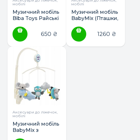
Аксесуари до ліжечок,
Аксесуари до ліжечок,
мобілі
мобілі
Музичний мобіль
Музичний мобіль
Biba Toys Райські
BabyMix (Пташки,
пташки
Вертольотики,
Конячки)
650
₴
1260
₴
Аксесуари до ліжечок,
мобілі
Музичний мобіль
BabyMix з
плюшевою