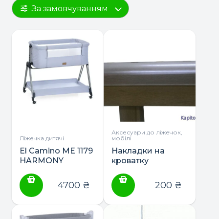
За замовчуванням
Аксесуари до ліжечок,
Ліжечка дитячі
мобілі
El Camino ME 1179
Накладки на
HARMONY
кроватку
приставне ліжко
(грызунки)
4700
₴
200
₴