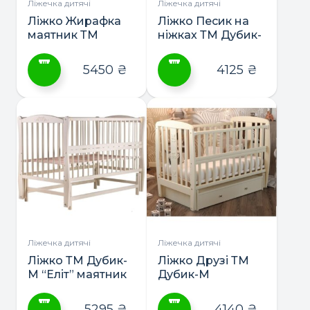
сторінці
сторінці
Ліжечка дитячі
Ліжечка дитячі
товару
товару
Ліжко Жирафка
Ліжко Песик на
маятник ТМ
ніжках ТМ Дубик-
Дубик-М
М
5450
₴
4125
₴
Цей
Цей
товар
товар
має
має
кілька
кілька
варіантів.
варіантів.
Параметри
Параметри
можна
можна
вибрати
вибрати
на
на
сторінці
сторінці
Ліжечка дитячі
Ліжечка дитячі
товару
товару
Ліжко ТМ Дубик-
Ліжко Друзі ТМ
М “Еліт” маятник
Дубик-М
5295
₴
4140
₴