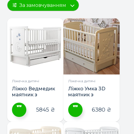
За замовчуванням
Ліжечка дитячі
Ліжечка дитячі
Ліжко Ведмедик
Ліжко Умка 3D
маятник з
маятник з
шухлядою ТМ
шухлядою ТМ
Дубик-М
Дубик-М
5845
₴
6380
₴
Цей
Цей
товар
товар