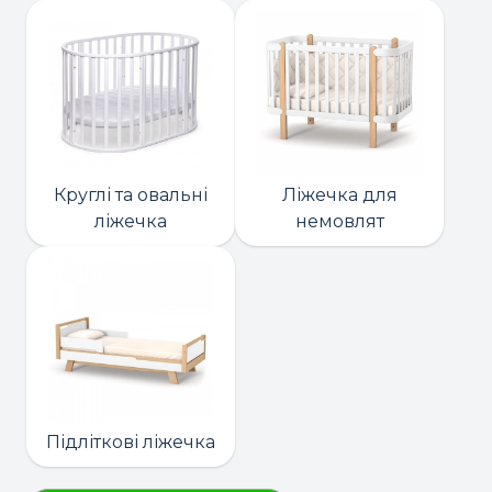
Круглі та овальні
Ліжечка для
ліжечка
немовлят
Підліткові ліжечка