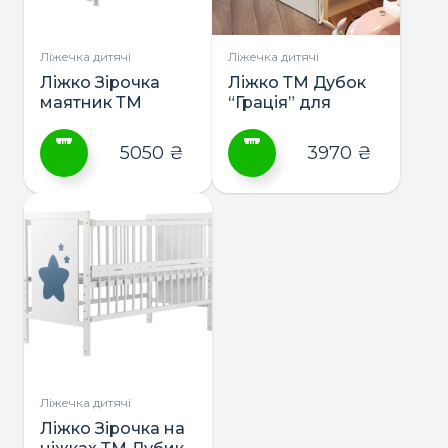
вибрати
вибрати
на
на
сторінці
сторінці
Ліжечка дитячі
Ліжечка дитячі
товару
товару
Ліжко Зірочка
Ліжко ТМ Дубок
маятник ТМ
“Грація” для
Дубик-М
новонародженних
5050
₴
3970
₴
Цей
Цей
товар
товар
має
має
кілька
кілька
варіантів.
варіантів.
Параметри
Параметри
можна
можна
вибрати
вибрати
на
на
сторінці
сторінці
Ліжечка дитячі
товару
товару
Ліжко Зірочка на