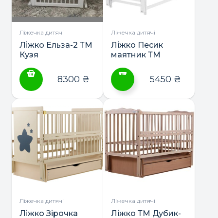
вибрати
вибрати
на
на
сторінці
сторінці
Ліжечка дитячі
Ліжечка дитячі
товару
товару
Ліжко Ельза-2 ТМ
Ліжко Песик
Кузя
маятник ТМ
Дубик-М
8300
₴
5450
₴
Цей
товар
має
кілька
варіантів.
Параметри
можна
вибрати
на
сторінці
Ліжечка дитячі
Ліжечка дитячі
товару
Ліжко Зірочка
Ліжко ТМ Дубик-