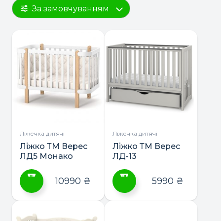
За замовчуванням
Ліжечка дитячі
Ліжечка дитячі
Ліжко ТМ Верес
Ліжко ТМ Верес
ЛД5 Монако
ЛД-13
10990
₴
5990
₴
Цей
Цей
товар
товар