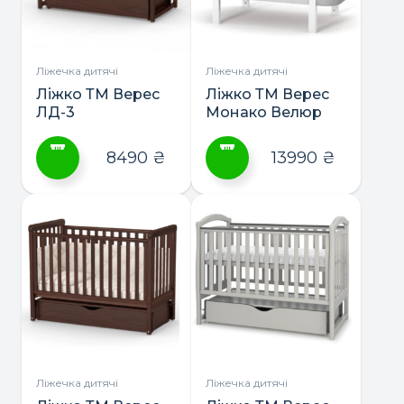
можна
вибрати
на
сторінці
Ліжечка дитячі
Ліжечка дитячі
товару
Ліжко ТМ Верес
Ліжко ТМ Верес
ЛД-3
Монако Велюр
8490
₴
13990
₴
Цей
Цей
товар
товар
має
має
кілька
кілька
варіантів.
варіантів.
Параметри
Параметри
можна
можна
вибрати
вибрати
на
на
сторінці
сторінці
Ліжечка дитячі
Ліжечка дитячі