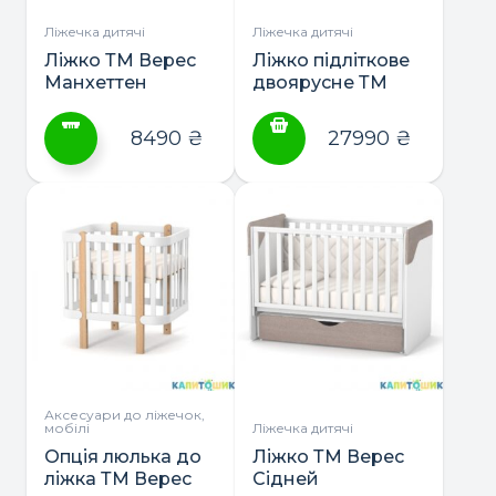
на
на
сторінці
сторінці
Ліжечка дитячі
Ліжечка дитячі
товару
товару
Ліжко ТМ Верес
Ліжко підліткове
Манхеттен
двоярусне ТМ
Верес Монако
190*80
8490
₴
27990
₴
Цей
товар
має
кілька
варіантів.
Параметри
можна
вибрати
на
сторінці
Аксесуари до ліжечок,
мобілі
Ліжечка дитячі
товару
Опція люлька до
Ліжко ТМ Верес
ліжка ТМ Верес
Сідней