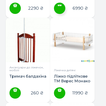
Монако
2290
₴
6990
₴
Цей
товар
має
кілька
варіантів.
Параметри
можна
вибрати
на
сторінці
Аксесуари до ліжечок,
мобілі
Ліжечка дитячі
товару
Тримач балдахіна
Ліжко підліткове
ТМ Верес Монако
190*80
260
₴
11990
₴