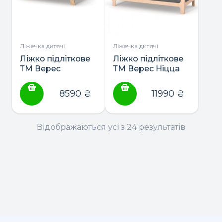
можна
вибрати
на
сторінці
Ліжечка дитячі
Ліжечка дитячі
товару
Ліжко підліткове
Ліжко підліткове
ТМ Верес
ТМ Верес Ніцца
Манхеттен 160*80
190*80
8590
₴
11990
₴
Відображаються усі з 24 результатів