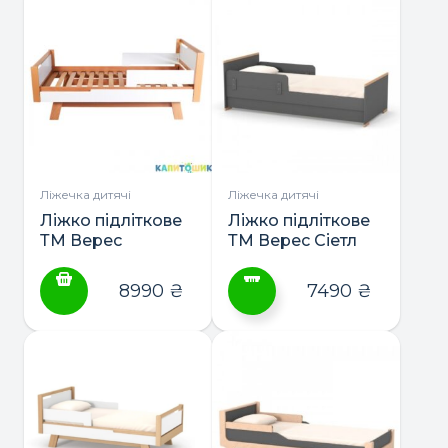
Ліжечка дитячі
Ліжечка дитячі
Ліжко підліткове
Ліжко підліткове
ТМ Верес
ТМ Верес Сіетл
Манхеттен 190*80
190*80
8990
₴
7490
₴
Цей
товар
має
кілька
варіантів.
Параметри