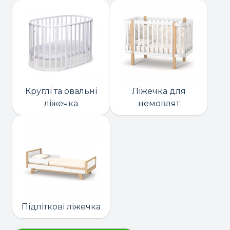
Круглі та овальні
Ліжечка для
ліжечка
немовлят
Підліткові ліжечка