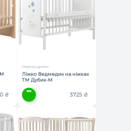
кілька
варіантів.
Параметри
можна
вибрати
на
сторінці
товару
Ліжечка дитячі
-М
Ліжко Ведмедик на ніжках
ТМ Дубик-М
30
₴
3725
₴
Цей
товар
має
кілька