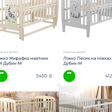
ріантів.
варіантів.
араметри
Параметри
ожна
можна
ибрати
вибрати
а
на
орінці
сторінці
овару
товару
жечка дитячі
Ліжечка дитячі
іжко Жирафка маятник
Ліжко Песик на ніжках
М Дубик-М
Дубик-М
5450
₴
41
ей
Цей
овар
товар
ає
має
лька
кілька
ріантів.
варіантів.