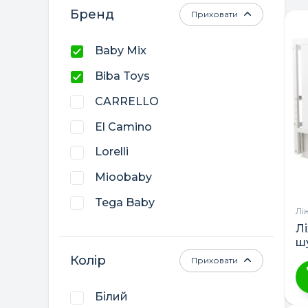
Бренд
Приховати
Baby Mix
Biba Toys
CARRELLO
El Camino
Lorelli
Mioobaby
Tega Baby
Лі
Верес
Л
ш
Гойдалка
Колір
Приховати
Дубик-М
Білий
Ц
Кузя