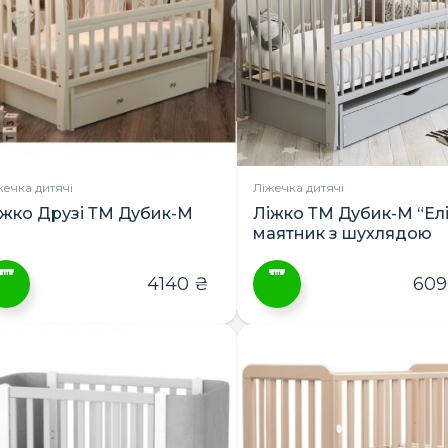
араметри
Параметри
ожна
можна
ибрати
вибрати
а
на
орінці
сторінці
овару
товару
жечка дитячі
Ліжечка дитячі
іжко Друзі ТМ Дубик-М
Ліжко ТМ Дубик-М “Елі
маятник з шухлядою
4140
₴
60
ей
Цей
овар
товар
ає
має
лька
кілька
ріантів.
варіантів.
араметри
Параметри