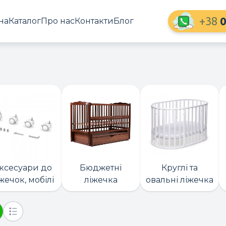
+38
0
на
Каталог
Про нас
Контакти
Блог
ксесуари до
Бюджетні
Круглі та
жечок, мобілі
ліжечка
овальні ліжечка