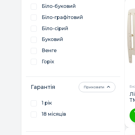
т
Біло-буковий
ТМ DeSon
м
Біло-графітовий
кі
Трія
ва
Біло-сірий
Україна
П
Буковий
м
в
Венге
н
Горіх
ст
т
Графітовий
Капучино
Гарантія
Бю
Приховати
Л
Капучино-білий
Т
1 рік
Кашемір
18 місяців
Натуральний
Ц
Сірий
т