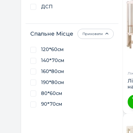
кі
ДСП
ва
П
м
Спальне Місце
Приховати
в
н
ст
120*60см
т
140*70см
160*80см
Лі
Л
190*80см
н
80*60см
90*70см
Ц
т
м