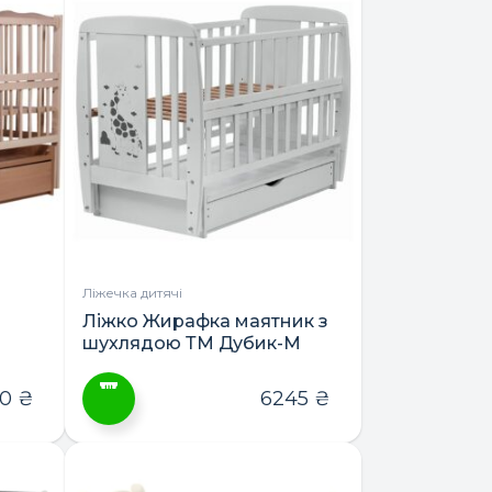
має
кілька
варіантів.
Параметри
можна
вибрати
на
сторінці
товару
Ліжечка дитячі
Ліжко Жирафка маятник з
шухлядою ТМ Дубик-М
60
₴
6245
₴
Цей
товар
має