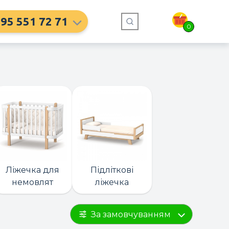
95 551 72 71
0
Ліжечка для
Підліткові
немовлят
ліжечка
За замовчуванням