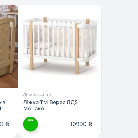
Ліжечка дитячі
 з
Ліжко ТМ Верес ЛД5
М
Монако
80
₴
10990
₴
Цей