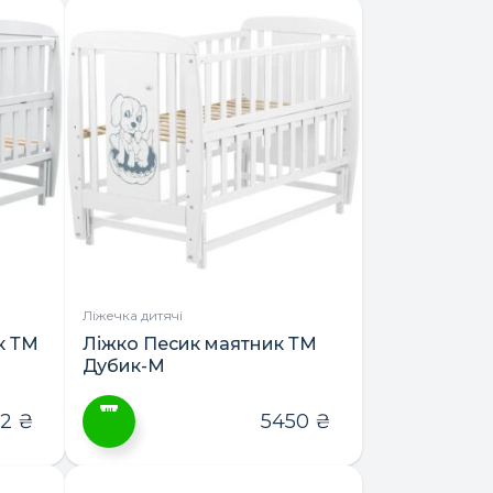
товар
має
кілька
варіантів.
Параметри
можна
вибрати
на
сторінці
товару
Ліжечка дитячі
к ТМ
Ліжко Песик маятник ТМ
Дубик-М
82
₴
5450
₴
Цей
товар