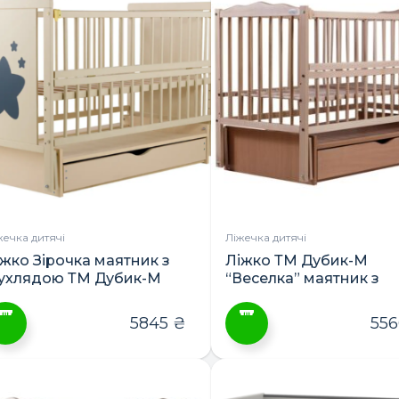
ає
має
лька
кілька
ріантів.
варіантів.
араметри
Параметри
ожна
можна
ибрати
вибрати
а
на
орінці
сторінці
овару
товару
жечка дитячі
Ліжечка дитячі
іжко Зірочка маятник з
Ліжко ТМ Дубик-М
ухлядою ТМ Дубик-М
“Веселка” маятник з
шухлядою
5845
₴
55
ей
Цей
овар
товар
ає
має