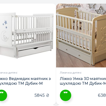
жечка дитячі
Ліжечка дитячі
іжко Ведмедик маятник з
Ліжко Умка 3D маятник
ухлядою ТМ Дубик-М
шухлядою ТМ Дубик-
5845
₴
63
ей
Цей