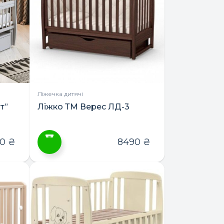
Параметри
можна
вибрати
на
сторінці
товару
Ліжечка дитячі
т”
Ліжко ТМ Верес ЛД-3
90
₴
8490
₴
Цей
товар
має
кілька
варіантів.
Параметри