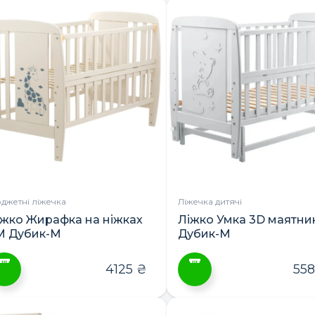
овар
товар
ає
має
лька
кілька
ріантів.
варіантів.
араметри
Параметри
ожна
можна
ибрати
вибрати
а
на
орінці
сторінці
овару
товару
джетні ліжечка
Ліжечка дитячі
іжко Жирафка на ніжках
Ліжко Умка 3D маятни
М Дубик-М
Дубик-М
4125
₴
55
ей
Цей
овар
товар