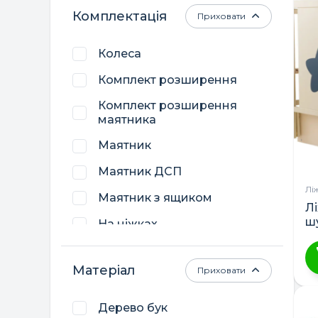
Слонова кістка
м
Комплектація
Приховати
кі
Темно-сірий
ва
Колеса
П
Комплект розширення
м
в
Комплект розширення
н
маятника
ст
Маятник
т
Маятник ДСП
Лі
Маятник з ящиком
Л
ш
На ніжках
Система кріплення
Матеріал
Приховати
Функція люльки
Ц
т
Ящик
Дерево бук
м