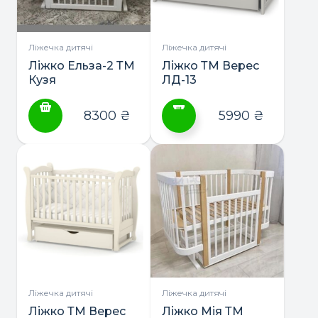
вибрати
на
сторінці
Ліжечка дитячі
Ліжечка дитячі
товару
Ліжко Ельза-2 ТМ
Ліжко ТМ Верес
Кузя
ЛД-13
8300
₴
5990
₴
Цей
товар
має
кілька
варіантів.
Параметри
можна
вибрати
на
сторінці
Ліжечка дитячі
Ліжечка дитячі
товару
Ліжко ТМ Верес
Ліжко Мія ТМ