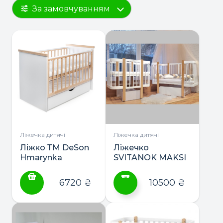
За замовчуванням
Ліжечка дитячі
Ліжечка дитячі
Ліжко ТМ DeSon
Ліжечко
Hmarynka
SVITANOK MAKSI
маятник з
ТМ DeSon 2в1 +
шухлядою
матрас
6720
₴
10500
₴
Цей
товар