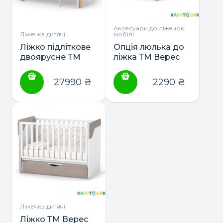
вибрати
вибрати
на
на
сторінці
сторінці
Аксесуари до ліжечок,
Ліжечка дитячі
мобілі
товару
товару
Ліжко підліткове
Опція люлька до
двоярусне ТМ
ліжка ТМ Верес
Верес Монако
Монако
190*80
27990
₴
2290
₴
Ліжечка дитячі
Ліжко ТМ Верес