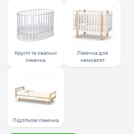
Круглі та овальні
Ліжечка для
ліжечка
немовлят
Підліткові ліжечка