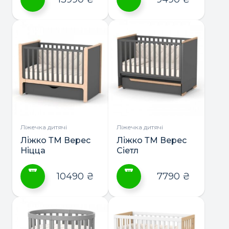
Цей
Цей
товар
товар
має
має
кілька
кілька
варіантів.
варіантів.
Параметри
Параметри
можна
можна
вибрати
вибрати
на
на
сторінці
сторінці
Ліжечка дитячі
Ліжечка дитячі
товару
товару
Ліжко ТМ Верес
Ліжко ТМ Верес
Ніцца
Сіетл
10490
₴
7790
₴
Цей
Цей
товар
товар
має
має