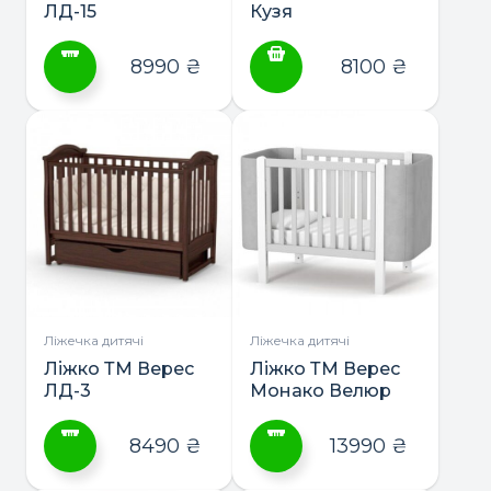
ЛД-15
Кузя
8990
₴
8100
₴
Цей
товар
має
кілька
варіантів.
Параметри
можна
вибрати
на
сторінці
Ліжечка дитячі
Ліжечка дитячі
товару
Ліжко ТМ Верес
Ліжко ТМ Верес
ЛД-3
Монако Велюр
8490
₴
13990
₴
Цей
Цей