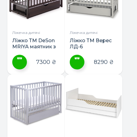
Параметри
Параметри
можна
можна
вибрати
вибрати
на
на
сторінці
сторінці
Ліжечка дитячі
Ліжечка дитячі
товару
товару
Ліжко ТМ DeSon
Ліжко ТМ Верес
MRIYA маятник з
ЛД-6
шухлядою
7300
₴
8290
₴
Цей
Цей
товар
товар
має
має
кілька
кілька
варіантів.
варіантів.
Параметри
Параметри
можна
можна
вибрати
вибрати
на
на