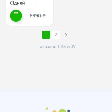
Сідней
6990
₴
Цей
товар
1
2
має
кілька
Показано 1–25 із 37
варіантів.
Параметри
можна
вибрати
на
сторінці
товару