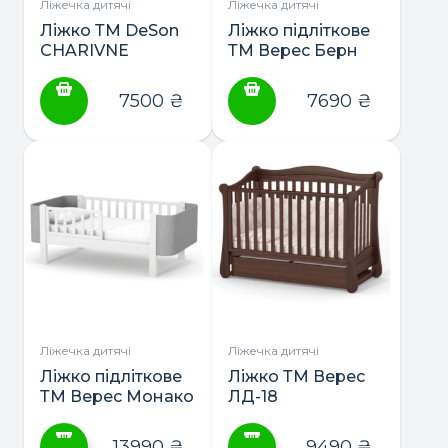
сторінці
сторінці
Ліжечка дитячі
Ліжечка дитячі
товару
товару
Ліжко ТМ DeSon
Ліжко підліткове
CHARIVNE
ТМ Верес Берн
маятник з
190*80
шухлядою
7500
₴
7690
₴
Ліжечка дитячі
Ліжечка дитячі
Ліжко підліткове
Ліжко ТМ Верес
ТМ Верес Монако
ЛД-18
Велюр
160*80/190*80
13990
₴
9490
₴