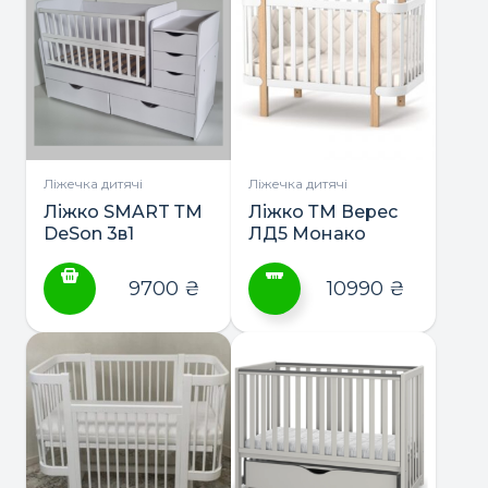
має
кілька
варіантів.
Параметри
можна
вибрати
на
сторінці
Ліжечка дитячі
Ліжечка дитячі
товару
Ліжко SMART ТМ
Ліжко ТМ Верес
DeSon 3в1
ЛД5 Монако
9700
₴
10990
₴
Цей
товар
має
кілька
варіантів.
Параметри
можна