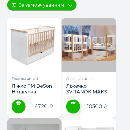
За замовчуванням
Ліжечка дитячі
Ліжечка дитячі
Ліжко ТМ DeSon
Ліжечко
Hmarynka
SVITANOK MAKSI
маятник з
ТМ DeSon 2в1 +
шухлядою
матрас
6720
₴
10500
₴
Цей
товар