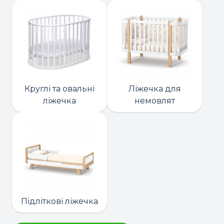
Круглі та овальні
Ліжечка для
ліжечка
немовлят
Підліткові ліжечка