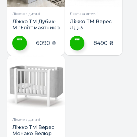
на
на
сторінці
сторінці
Ліжечка дитячі
Ліжечка дитячі
товару
товару
Ліжко ТМ Дубик-
Ліжко ТМ Верес
М “Еліт” маятник з
ЛД-3
шухлядою
6090
₴
8490
₴
Цей
Цей
товар
товар
має
має
кілька
кілька
варіантів.
варіантів.
Параметри
Параметри
можна
можна
вибрати
вибрати
на
на
сторінці
сторінці
Ліжечка дитячі
товару
товару
Ліжко ТМ Верес
Монако Велюр