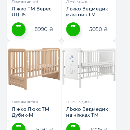
сторінці
сторінці
Ліжечка дитячі
Ліжечка дитячі
товару
товару
Ліжко ТМ Верес
Ліжко Ведмедик
ЛД-15
маятник ТМ
Дубик-М
8990
₴
5050
₴
Цей
Цей
товар
товар
має
має
кілька
кілька
варіантів.
варіантів.
Параметри
Параметри
можна
можна
вибрати
вибрати
на
на
сторінці
сторінці
Ліжечка дитячі
Ліжечка дитячі
товару
товару
Ліжко Люкс ТМ
Ліжко Ведмедик
Дубик-М
на ніжках ТМ
Дубик-М
5130
₴
3725
₴