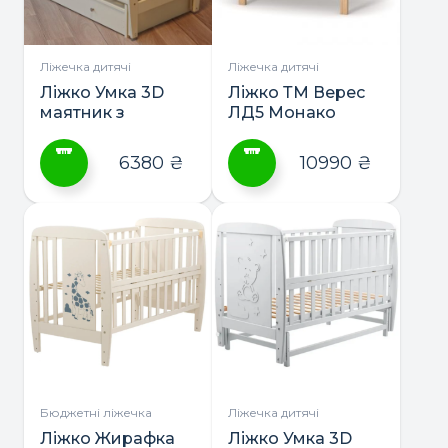
вибрати
на
сторінці
Ліжечка дитячі
Ліжечка дитячі
товару
Ліжко Умка 3D
Ліжко ТМ Верес
маятник з
ЛД5 Монако
шухлядою ТМ
Дубик-М
6380
₴
10990
₴
Цей
Цей
товар
товар
має
має
кілька
кілька
варіантів.
варіантів.
Параметри
Параметри
можна
можна
вибрати
вибрати
на
на
сторінці
сторінці
Бюджетні ліжечка
Ліжечка дитячі
товару
товару
Ліжко Жирафка
Ліжко Умка 3D