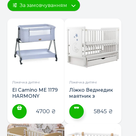
За замовчуванням
Ліжечка дитячі
Ліжечка дитячі
El Camino ME 1179
Ліжко Ведмедик
HARMONY
маятник з
приставне ліжко
шухлядою ТМ
Дубик-М
4700
₴
5845
₴
Цей
товар