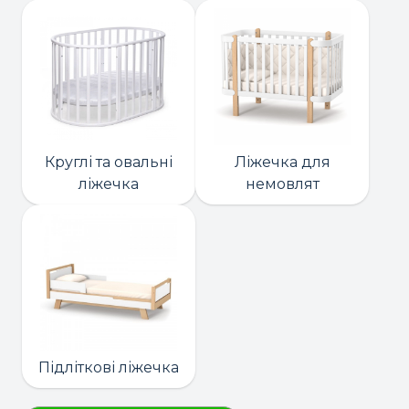
Круглі та овальні
Ліжечка для
ліжечка
немовлят
Підліткові ліжечка