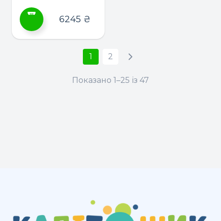
шухлядою ТМ
Дубик-М
6245
₴
Цей
товар
1
2
має
кілька
Показано 1–25 із 47
варіантів.
Параметри
можна
вибрати
на
сторінці
товару