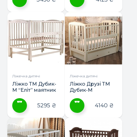
Цей
Цей
товар
товар
має
має
кілька
кілька
варіантів.
варіантів.
Параметри
Параметри
можна
можна
вибрати
вибрати
на
на
сторінці
сторінці
Ліжечка дитячі
Ліжечка дитячі
товару
товару
Ліжко ТМ Дубик-
Ліжко Друзі ТМ
М “Еліт” маятник
Дубик-М
5295
₴
4140
₴
Цей
Цей
товар
товар
має
має