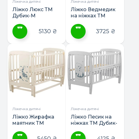
сторінці
сторінці
Ліжечка дитячі
Ліжечка дитячі
товару
товару
Ліжко Люкс ТМ
Ліжко Ведмедик
Дубик-М
на ніжках ТМ
Дубик-М
5130
₴
3725
₴
Цей
Цей
товар
товар
має
має
кілька
кілька
варіантів.
варіантів.
Параметри
Параметри
можна
можна
вибрати
вибрати
на
на
сторінці
сторінці
Ліжечка дитячі
Ліжечка дитячі
товару
товару
Ліжко Жирафка
Ліжко Песик на
маятник ТМ
ніжках ТМ Дубик-
Дубик-М
М
5450
₴
4125
₴