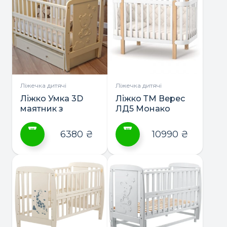
має
кілька
варіантів.
Параметри
можна
вибрати
на
сторінці
Ліжечка дитячі
Ліжечка дитячі
товару
Ліжко Умка 3D
Ліжко ТМ Верес
маятник з
ЛД5 Монако
шухлядою ТМ
Дубик-М
6380
₴
10990
₴
Цей
Цей
товар
товар
має
має
кілька
кілька
варіантів.
варіантів.
Параметри
Параметри
можна
можна