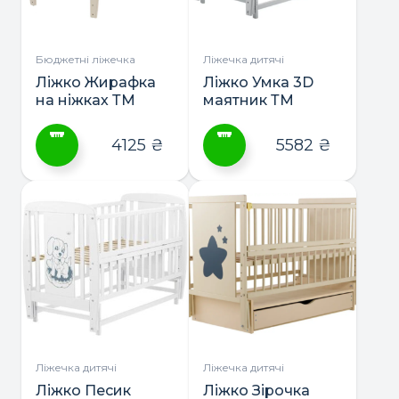
вибрати
вибрати
на
на
сторінці
сторінці
Бюджетні ліжечка
Ліжечка дитячі
товару
товару
Ліжко Жирафка
Ліжко Умка 3D
на ніжках ТМ
маятник ТМ
Дубик-М
Дубик-М
4125
₴
5582
₴
Цей
Цей
товар
товар
має
має
кілька
кілька
варіантів.
варіантів.
Параметри
Параметри
можна
можна
вибрати
вибрати
на
на
сторінці
сторінці
Ліжечка дитячі
Ліжечка дитячі
товару
товару
Ліжко Песик
Ліжко Зірочка