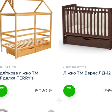
має
кілька
варіантів.
Параметри
можна
вибрати
на
сторінці
товару
жечка дитячі
Ліжечка дитячі
ідліткове ліжко ТМ
Ліжко ТМ Верес ЛД-12
ойдалка TERRY з
ухлядами 160х80 або
90х80
15020
₴
79
ей
Цей
овар
товар
ає
має