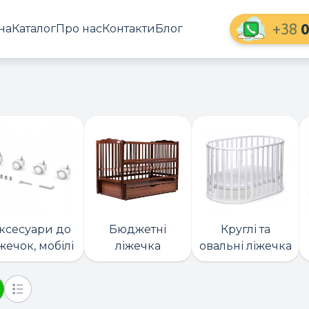
+38
0
на
Каталог
Про нас
Контакти
Блог
ксесуари до
Бюджетні
Круглі та
жечок, мобілі
ліжечка
овальні ліжечка