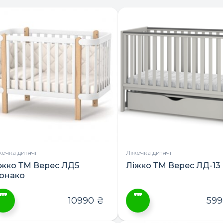
жечка дитячі
Ліжечка дитячі
іжко ТМ Верес ЛД5
Ліжко ТМ Верес ЛД-13
онако
10990
₴
59
ей
Цей