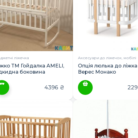
араметри
Параметри
ожна
можна
ибрати
вибрати
а
на
орінці
сторінці
овару
товару
джетні ліжечка
Аксесуари до ліжечок, мобілі
іжко ТМ Гойдалка AMELI,
Опція люлька до ліжка
ідкидна боковина
Верес Монако
4396
₴
22
ей
овар
ає
лька
ріантів.
араметри