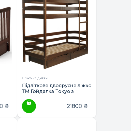
має
кілька
варіантів.
Параметри
можна
вибрати
на
сторінці
товару
Ліжечка дитячі
Підліткове двоярусне ліжко
ТМ Гойдалка Tokyo з
шухлядою 190×80
90
₴
21800
₴