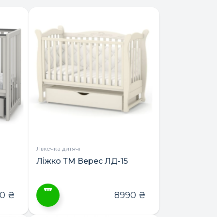
Ліжечка дитячі
Ліжко ТМ Верес ЛД-15
90
₴
8990
₴
Цей