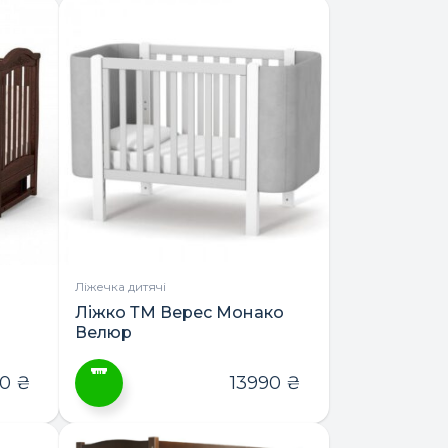
товар
має
кілька
варіантів.
Параметри
можна
вибрати
на
сторінці
товару
Ліжечка дитячі
Ліжко ТМ Верес Монако
Велюр
90
₴
13990
₴
Цей
товар