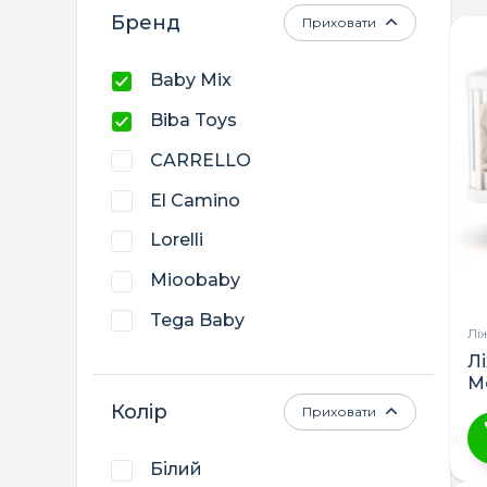
Бренд
Приховати
Baby Mix
Biba Toys
CARRELLO
El Camino
Lorelli
Mioobaby
Tega Baby
Лі
Верес
Л
М
Гойдалка
Колір
Приховати
Дубик-М
Білий
Ц
Кузя