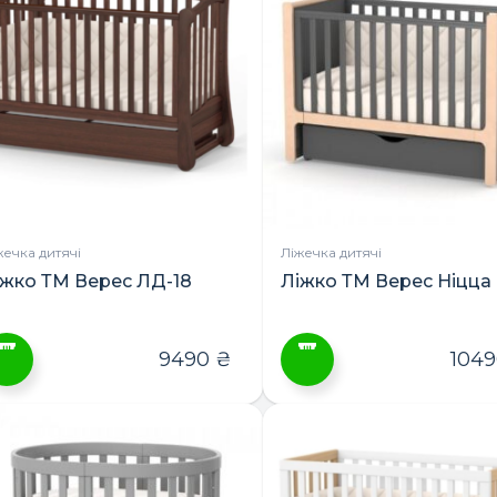
лька
ріантів.
араметри
ожна
ибрати
а
орінці
овару
жечка дитячі
Ліжечка дитячі
іжко ТМ Верес ЛД-18
Ліжко ТМ Верес Ніцца
9490
₴
104
ей
Цей
овар
товар
ає
має
лька
кілька