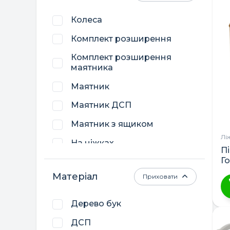
Колеса
Комплект розширення
Комплект розширення
маятника
Маятник
Маятник ДСП
Маятник з ящиком
Лі
На ніжках
П
Г
Система кріплення
ш
Матеріал
Приховати
Функція люльки
1
Ящик
Дерево бук
Ц
т
ДСП
м