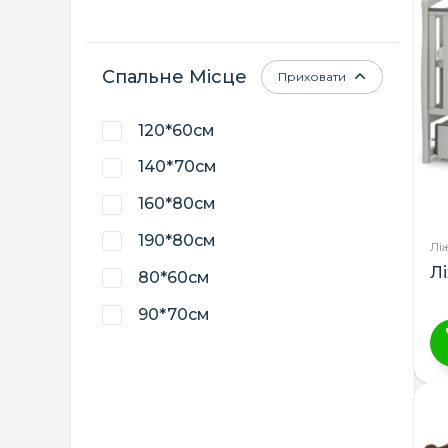
кі
ва
П
Спальне Місце
Приховати
м
в
120*60см
н
ст
140*70см
т
160*80см
190*80см
Лі
Л
80*60см
90*70см
Ц
т
м