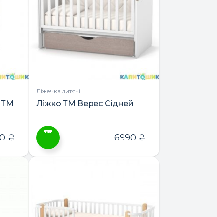
Ліжечка дитячі
 ТМ
Ліжко ТМ Верес Сідней
90
₴
6990
₴
Цей
товар
має
кілька
варіантів.
Параметри