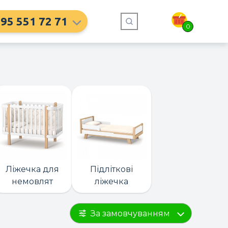
95 551 72 71
0
Ліжечка для
Підліткові
немовлят
ліжечка
За замовчуванням