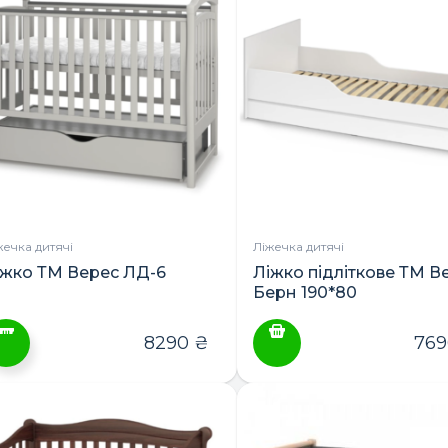
лька
кілька
ПОШУК ТОВАРІВ:
ріантів.
варіантів.
араметри
Параметри
ожна
можна
ибрати
вибрати
а
на
орінці
сторінці
овару
товару
жечка дитячі
Ліжечка дитячі
іжко ТМ Верес ЛД-6
Ліжко підліткове ТМ В
Берн 190*80
8290
₴
76
ей
овар
ає