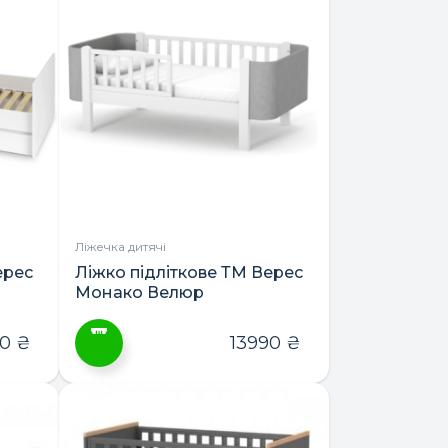
Ліжечка дитячі
ерес
Ліжко підліткове ТМ Верес
Монако Велюр
160*80/190*80
90
₴
13990
₴
Цей
товар
має