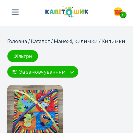
ПОШУК ТОВАРІВ:
0
Головна
/
Каталог
/
Манежі, килимки
/ Килимки
Фільтри
За замовчуванням