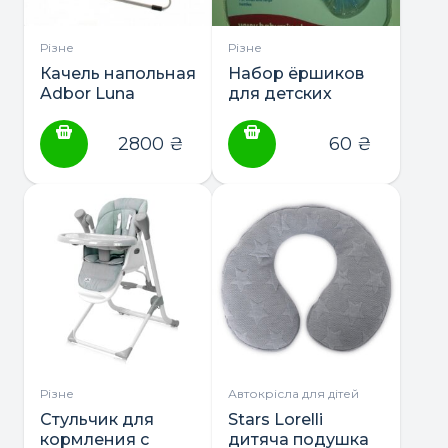
Різне
Різне
Качель напольная
Набор ёршиков
Adbor Luna
для детских
бутылочек
2800
₴
60
₴
Різне
Автокрісла для дітей
Стульчик для
Stars Lorelli
кормления с
дитяча подушка