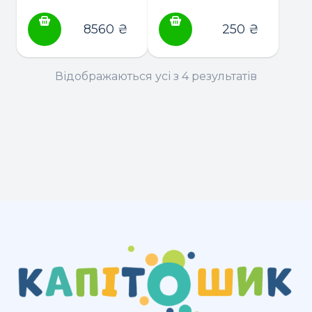
рождения+качели
на шию для
Lorelli Ventura
подорожей
8560
₴
250
₴
Відображаються усі з 4 результатів