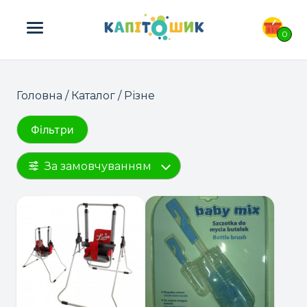
ПОШУК ТОВАРІВ:
0
Головна
/
Каталог
/ Різне
Фільтри
За замовчуванням