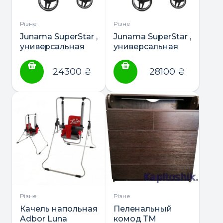
Різне
Різне
Junama SuperStar ,
Junama SuperStar ,
универсальная
универсальная
коляска 2в1 и 3в1
коляска 2в1 и 3в1
24300
₴
28100
₴
Різне
Різне
Качель напольная
Пеленальный
Adbor Luna
комод ТМ