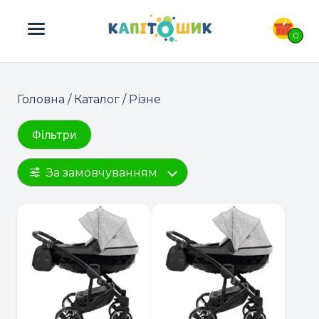
ПОШУК ТОВАРІВ:
0
Головна
/
Каталог
/ Різне
Фільтри
За замовчуванням