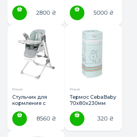
Немовля
“Blumotion
2800
₴
5000
₴
Standart”
Різне
Різне
Стульчик для
Термос CebaBaby
кормления с
70х80х230мм
рождения+качели
Lorelli Ventura
8560
₴
320
₴