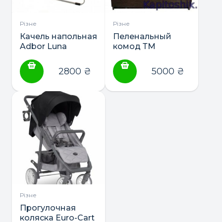
Різне
Різне
Качель напольная
Пеленальный
Adbor Luna
комод ТМ
Немовля
“Blumotion
2800
₴
5000
₴
Standart”
Різне
Прогулочная
коляска Euro-Cart