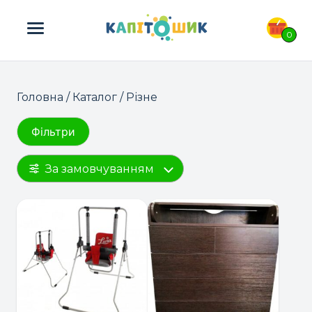
ПОШУК ТОВАРІВ:
0
Головна
/
Каталог
/ Різне
Фільтри
За замовчуванням